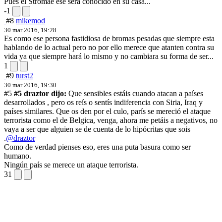
Pues el Stromae ese será conocido en su casa...
-1
#8
mikemod
30 mar 2016, 19:28
Es como ese persona fastidiosa de bromas pesadas que siempre esta
hablando de lo actual pero no por ello merece que atanten contra su
vida ya que siempre hará lo mismo y no cambiara su forma de ser...
1
#9
turst2
30 mar 2016, 19:30
#5
#5 draztor dijo:
Que sensibles estáis cuando atacan a países
desarrollados , pero os reís o sentís indiferencia con Siria, Iraq y
países similares. Que os den por el culo, parís se mereció el ataque
terrorista como el de Belgica, venga, ahora me petáis a negativos, no
vaya a ser que alguien se de cuenta de lo hipócritas que sois
.
@draztor
Como de verdad pienses eso, eres una puta basura como ser
humano.
Ningún país se merece un ataque terrorista.
31