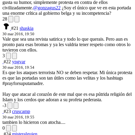
gusta su humor, simplemente protesta en contra de ellos
civilizadamente.
@gonzagus22
¿Soy el único que ve en esta portada
una enorme crítica al gobierno belga y su incompetencia?
28
#21
shaskia
30 mar 2016, 19:50
Vale que sea una revista satirica y todo lo que querais. Pero aun es
pronto para esas bromas y ya les valdria tener respeto como otros lo
tuvieron con ellos.
3
#22
yngvar
30 mar 2016, 19:54
Es que los ataques terrorista NO se deben respetar. Mi única protesta
es que las portadas son tan útiles como las velitas y los hashtags
#prayforsuputamadre.
Hay que atacar al corazón de este mal que es esa pútrida religión del
Islam y los cerdos que adoran a su profeta pederasta.
-3
#23
cruscamp
30 mar 2016, 19:55
tambien lo hicieron con atocha....
0
#24
misteralguien