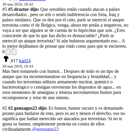
30 mar 2016, 19:42
#5
#5 draztor dijo:
Que sensibles estáis cuando atacan a países
desarrollados , pero os reís o sentís indiferencia con Siria, Iraq y
países similares. Que os den por el culo, parís se mereció el ataque
terrorista como el de Belgica, venga, ahora me petáis a negativos, no
vaya a ser que alguien se de cuenta de lo hipócritas que sois .
¿Eres
consciente de que lo que has dicho es denunciable? ¿París se
mereció un ataque terrorista? Si aún hubieras argumentado eso... A
lo mejor dejábamos de pensar que estás como para que te encierren.
8
#17
karl24
30 mar 2016, 19:43
Mas bien tomarselo con humor... Despues de todo es un tipo de
ataque que ira incrementandose en frequencia y brutalidad... y
cuando los terroristas utilizen armamento nuclear, quimico o
bactereologico o consigan envenenar los dispositos de agua... en
esos momentos de amargura y tristeza necesitaremos humor para
recomponerse y reise de uno mismo.
#2
#2 gonzagus22 dijo:
Es humor, humor oscuro y es demasiado
pronto para burlarse de esto, pero es asi y tienen el derecho, eso no
significa que hallan merecido ser atacados por terroristas. Si no te
gusta su humor, simplemente protesta en contra de ellos
civilizadamente.
@gonzagus22