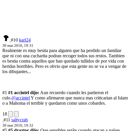
#10
karl24
30 mar 2016, 19:31
Realmente es muy bestia para alguien que ha perdido un familiar
que ni con una cucharita podran recoger todos sus restos. Tambien
es bestia contra aquellos que han quedado tullidos de por vida con
heridas horribles. Pero es obvio que esta gente no se va a vengar de
los dibujantes...
#1
#1 accintel dijo:
Aun recuerdo cuando les partieron el
culo.
@accintel
Y como afirmaron que nunca mas criticarian al Islam
o a Mahoma el terrible y quedaron como unos cobardes.
18
#11
saltycrab
30 mar 2016, 19:32
#5
#5 draztor dijo:
Que sensibles estáis cuando atacan a países