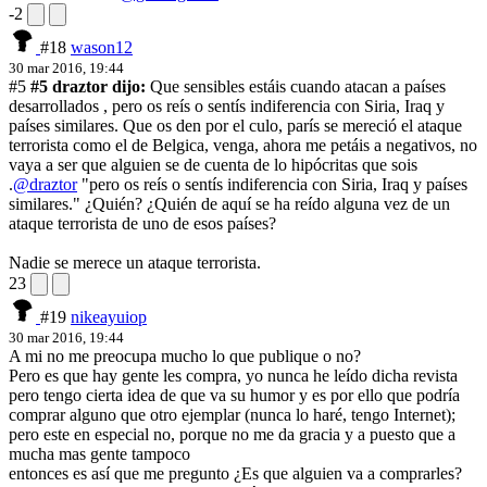
-2
#18
wason12
30 mar 2016, 19:44
#5
#5 draztor dijo:
Que sensibles estáis cuando atacan a países
desarrollados , pero os reís o sentís indiferencia con Siria, Iraq y
países similares. Que os den por el culo, parís se mereció el ataque
terrorista como el de Belgica, venga, ahora me petáis a negativos, no
vaya a ser que alguien se de cuenta de lo hipócritas que sois
.
@draztor
"pero os reís o sentís indiferencia con Siria, Iraq y países
similares." ¿Quién? ¿Quién de aquí se ha reído alguna vez de un
ataque terrorista de uno de esos países?
Nadie se merece un ataque terrorista.
23
#19
nikeayuiop
30 mar 2016, 19:44
A mi no me preocupa mucho lo que publique o no?
Pero es que hay gente les compra, yo nunca he leído dicha revista
pero tengo cierta idea de que va su humor y es por ello que podría
comprar alguno que otro ejemplar (nunca lo haré, tengo Internet);
pero este en especial no, porque no me da gracia y a puesto que a
mucha mas gente tampoco
entonces es así que me pregunto ¿Es que alguien va a comprarles?