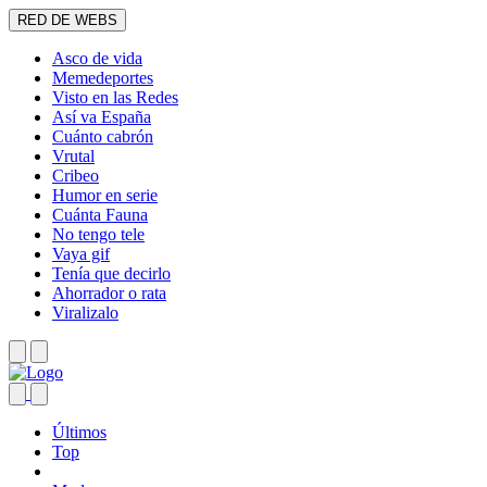
RED DE WEBS
Asco de vida
Memedeportes
Visto en las Redes
Así va España
Cuánto cabrón
Vrutal
Cribeo
Humor en serie
Cuánta Fauna
No tengo tele
Vaya gif
Tenía que decirlo
Ahorrador o rata
Viralizalo
Últimos
Top