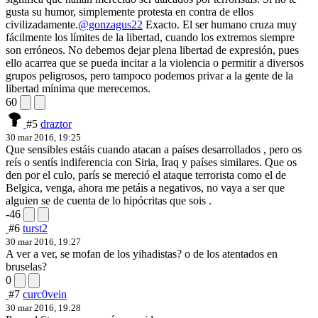
gusta su humor, simplemente protesta en contra de ellos
civilizadamente.
@gonzagus22
Exacto. El ser humano cruza muy
fácilmente los límites de la libertad, cuando los extremos siempre
son erróneos. No debemos dejar plena libertad de expresión, pues
ello acarrea que se pueda incitar a la violencia o permitir a diversos
grupos peligrosos, pero tampoco podemos privar a la gente de la
libertad mínima que merecemos.
60
#5
draztor
30 mar 2016, 19:25
Que sensibles estáis cuando atacan a países desarrollados , pero os
reís o sentís indiferencia con Siria, Iraq y países similares. Que os
den por el culo, parís se mereció el ataque terrorista como el de
Belgica, venga, ahora me petáis a negativos, no vaya a ser que
alguien se de cuenta de lo hipócritas que sois .
-46
#6
turst2
30 mar 2016, 19:27
A ver a ver, se mofan de los yihadistas? o de los atentados en
bruselas?
0
#7
curc0vein
30 mar 2016, 19:28