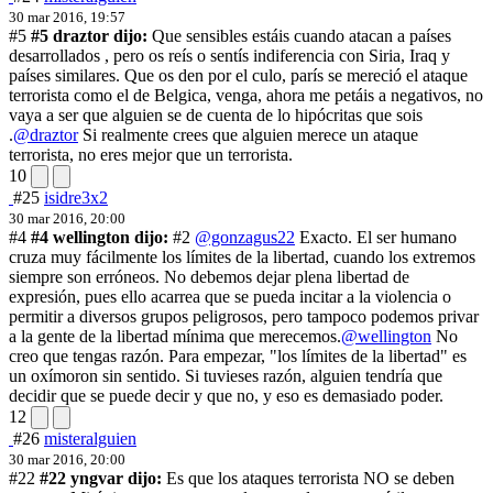
30 mar 2016, 19:57
#5
#5 draztor dijo:
Que sensibles estáis cuando atacan a países
desarrollados , pero os reís o sentís indiferencia con Siria, Iraq y
países similares. Que os den por el culo, parís se mereció el ataque
terrorista como el de Belgica, venga, ahora me petáis a negativos, no
vaya a ser que alguien se de cuenta de lo hipócritas que sois
.
@draztor
Si realmente crees que alguien merece un ataque
terrorista, no eres mejor que un terrorista.
10
#25
isidre3x2
30 mar 2016, 20:00
#4
#4 wellington dijo:
#2
@gonzagus22
Exacto. El ser humano
cruza muy fácilmente los límites de la libertad, cuando los extremos
siempre son erróneos. No debemos dejar plena libertad de
expresión, pues ello acarrea que se pueda incitar a la violencia o
permitir a diversos grupos peligrosos, pero tampoco podemos privar
a la gente de la libertad mínima que merecemos.
@wellington
No
creo que tengas razón. Para empezar, "los límites de la libertad" es
un oxímoron sin sentido. Si tuvieses razón, alguien tendría que
decidir que se puede decir y que no, y eso es demasiado poder.
12
#26
misteralguien
30 mar 2016, 20:00
#22
#22 yngvar dijo:
Es que los ataques terrorista NO se deben