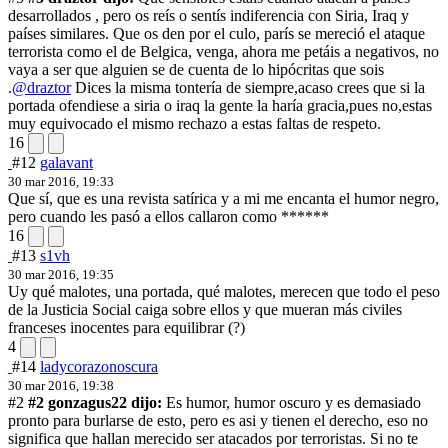
desarrollados , pero os reís o sentís indiferencia con Siria, Iraq y
países similares. Que os den por el culo, parís se mereció el ataque
terrorista como el de Belgica, venga, ahora me petáis a negativos, no
vaya a ser que alguien se de cuenta de lo hipócritas que sois
.
@draztor
Dices la misma tontería de siempre,acaso crees que si la
portada ofendiese a siria o iraq la gente la haría gracia,pues no,estas
muy equivocado el mismo rechazo a estas faltas de respeto.
16
#12
galavant
30 mar 2016, 19:33
Que sí, que es una revista satírica y a mi me encanta el humor negro,
pero cuando les pasó a ellos callaron como ******
16
#13
s1vh
30 mar 2016, 19:35
Uy qué malotes, una portada, qué malotes, merecen que todo el peso
de la Justicia Social caiga sobre ellos y que mueran más civiles
franceses inocentes para equilibrar (?)
4
#14
ladycorazonoscura
30 mar 2016, 19:38
#2
#2 gonzagus22 dijo:
Es humor, humor oscuro y es demasiado
pronto para burlarse de esto, pero es asi y tienen el derecho, eso no
significa que hallan merecido ser atacados por terroristas. Si no te