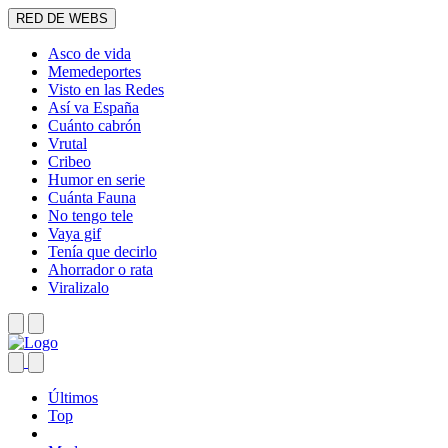
RED DE WEBS
Asco de vida
Memedeportes
Visto en las Redes
Así va España
Cuánto cabrón
Vrutal
Cribeo
Humor en serie
Cuánta Fauna
No tengo tele
Vaya gif
Tenía que decirlo
Ahorrador o rata
Viralizalo
Últimos
Top