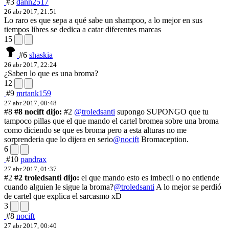
#3
dann2517
26 abr 2017, 21:51
Lo raro es que sepa a qué sabe un shampoo, a lo mejor en sus
tiempos libres se dedica a catar diferentes marcas
15
#6
shaskia
26 abr 2017, 22:24
¿Saben lo que es una broma?
12
#9
mrtank159
27 abr 2017, 00:48
#8
#8 nocift dijo:
#2
@troledsanti
supongo SUPONGO que tu
tampoco pillas que el que mando el cartel bromea sobre una broma
como diciendo se que es broma pero a esta alturas no me
sorprenderia que lo dijera en serio
@nocift
Bromaception.
6
#10
pandrax
27 abr 2017, 01:37
#2
#2 troledsanti dijo:
el que mando esto es imbecil o no entiende
cuando alguien le sigue la broma?
@troledsanti
A lo mejor se perdió
de cartel que explica el sarcasmo xD
3
#8
nocift
27 abr 2017, 00:40