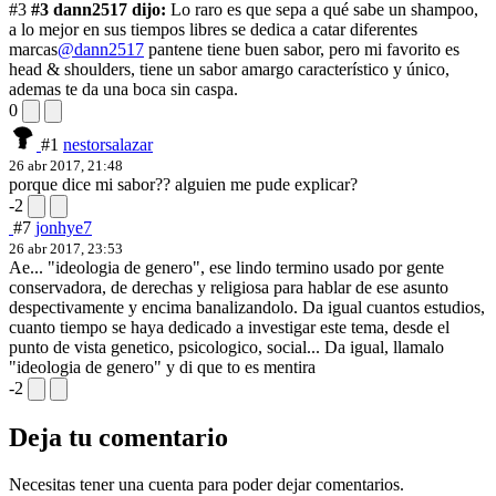
#3
#3 dann2517 dijo:
Lo raro es que sepa a qué sabe un shampoo,
a lo mejor en sus tiempos libres se dedica a catar diferentes
marcas
@dann2517
pantene tiene buen sabor, pero mi favorito es
head & shoulders, tiene un sabor amargo característico y único,
ademas te da una boca sin caspa.
0
#1
nestorsalazar
26 abr 2017, 21:48
porque dice mi sabor?? alguien me pude explicar?
-2
#7
jonhye7
26 abr 2017, 23:53
Ae... "ideologia de genero", ese lindo termino usado por gente
conservadora, de derechas y religiosa para hablar de ese asunto
despectivamente y encima banalizandolo. Da igual cuantos estudios,
cuanto tiempo se haya dedicado a investigar este tema, desde el
punto de vista genetico, psicologico, social... Da igual, llamalo
"ideologia de genero" y di que to es mentira
-2
Deja tu comentario
Necesitas tener una cuenta para poder dejar comentarios.