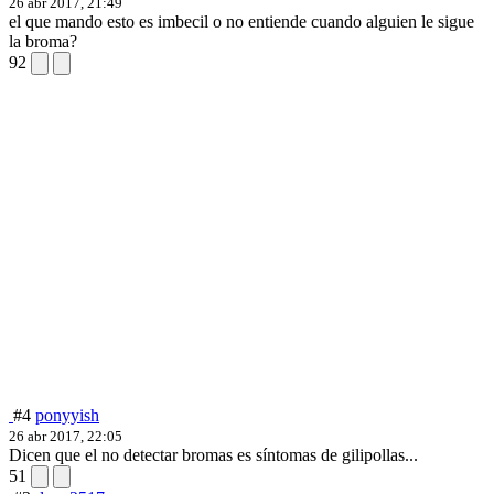
26 abr 2017, 21:49
el que mando esto es imbecil o no entiende cuando alguien le sigue
la broma?
92
#4
ponyyish
26 abr 2017, 22:05
Dicen que el no detectar bromas es síntomas de gilipollas...
51