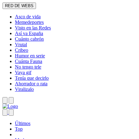
RED DE WEBS
Asco de vida
Memedeportes
Visto en las Redes
Así va España
Cuánto cabrón
Vrutal
Cribeo
Humor en serie
Cuánta Fauna
No tengo tele
Vaya gif
Tenía que decirlo
Ahorrador o rata
Viralizalo
Últimos
Top