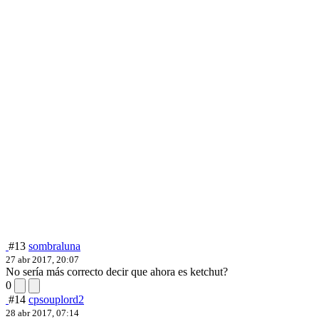
#13
sombraluna
27 abr 2017, 20:07
No sería más correcto decir que ahora es ketchut?
0
#14
cpsouplord2
28 abr 2017, 07:14