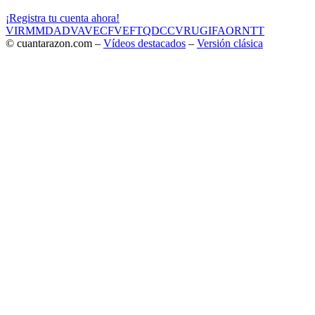
¡Registra tu cuenta ahora!
VIR
MMD
ADV
AVE
CF
VEF
TQD
CC
VRU
GIF
AOR
NTT
© cuantarazon.com –
Vídeos destacados
–
Versión clásica