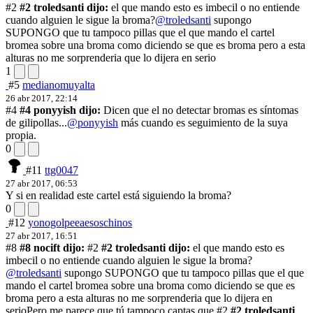
#2
#2 troledsanti dijo:
el que mando esto es imbecil o no entiende
cuando alguien le sigue la broma?
@troledsanti
supongo
SUPONGO que tu tampoco pillas que el que mando el cartel
bromea sobre una broma como diciendo se que es broma pero a esta
alturas no me sorprenderia que lo dijera en serio
1
#5
medianomuyalta
26 abr 2017, 22:14
#4
#4 ponyyish dijo:
Dicen que el no detectar bromas es síntomas
de gilipollas...
@ponyyish
más cuando es seguimiento de la suya
propia.
0
#11
ttg0047
27 abr 2017, 06:53
Y si en realidad este cartel está siguiendo la broma?
0
#12
yonogolpeeaesoschinos
27 abr 2017, 16:51
#8
#8 nocift dijo:
#2
#2 troledsanti dijo:
el que mando esto es
imbecil o no entiende cuando alguien le sigue la broma?
@troledsanti
supongo SUPONGO que tu tampoco pillas que el que
mando el cartel bromea sobre una broma como diciendo se que es
broma pero a esta alturas no me sorprenderia que lo dijera en
serio
Pero me parece que tú tampoco captas que
#2
#2 troledsanti