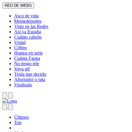
RED DE WEBS
Asco de vida
Memedeportes
Visto en las Redes
Así va España
Cuánto cabrón
Vrutal
Cribeo
Humor en serie
Cuánta Fauna
No tengo tele
Vaya gif
Tenía que decirlo
Ahorrador o rata
Viralizalo
Últimos
Top