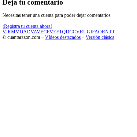
Deja tu comentario
Necesitas tener una cuenta para poder dejar comentarios.
¡Registra tu cuenta ahora!
VIR
MMD
ADV
AVE
CF
VEF
TQD
CC
VRU
GIF
AOR
NTT
© cuantarazon.com –
Vídeos destacados
–
Versión clásica