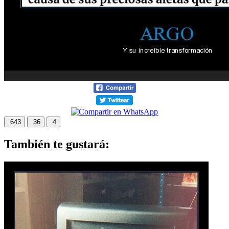
643
36
4
También te gustará: