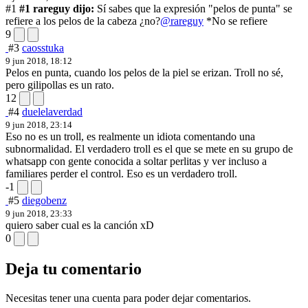
#1
#1 rareguy dijo:
Sí sabes que la expresión "pelos de punta" se
refiere a los pelos de la cabeza ¿no?
@rareguy
*No se refiere
9
#3
caosstuka
9 jun 2018, 18:12
Pelos en punta, cuando los pelos de la piel se erizan. Troll no sé,
pero gilipollas es un rato.
12
#4
duelelaverdad
9 jun 2018, 23:14
Eso no es un troll, es realmente un idiota comentando una
subnormalidad. El verdadero troll es el que se mete en su grupo de
whatsapp con gente conocida a soltar perlitas y ver incluso a
familiares perder el control. Eso es un verdadero troll.
-1
#5
diegobenz
9 jun 2018, 23:33
quiero saber cual es la canción xD
0
Deja tu comentario
Necesitas tener una cuenta para poder dejar comentarios.