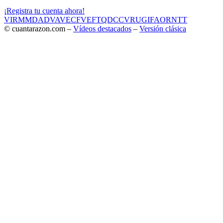
¡Registra tu cuenta ahora!
VIR
MMD
ADV
AVE
CF
VEF
TQD
CC
VRU
GIF
AOR
NTT
© cuantarazon.com –
Vídeos destacados
–
Versión clásica