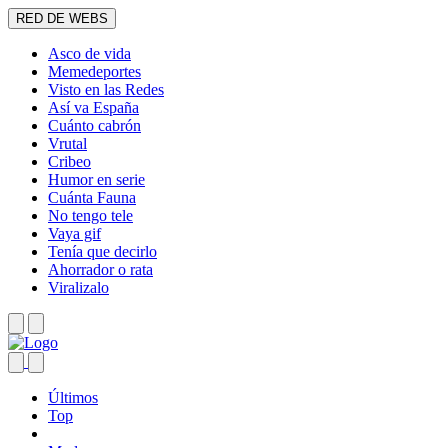
RED DE WEBS
Asco de vida
Memedeportes
Visto en las Redes
Así va España
Cuánto cabrón
Vrutal
Cribeo
Humor en serie
Cuánta Fauna
No tengo tele
Vaya gif
Tenía que decirlo
Ahorrador o rata
Viralizalo
Últimos
Top