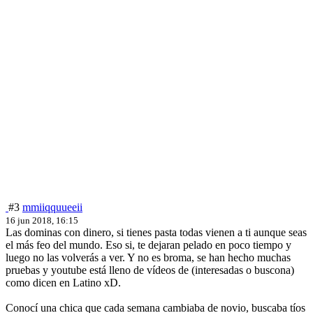
#3
mmiiqquueeii
16 jun 2018, 16:15
Las dominas con dinero, si tienes pasta todas vienen a ti aunque seas
el más feo del mundo. Eso si, te dejaran pelado en poco tiempo y
luego no las volverás a ver. Y no es broma, se han hecho muchas
pruebas y youtube está lleno de vídeos de (interesadas o buscona)
como dicen en Latino xD.
Conocí una chica que cada semana cambiaba de novio, buscaba tíos