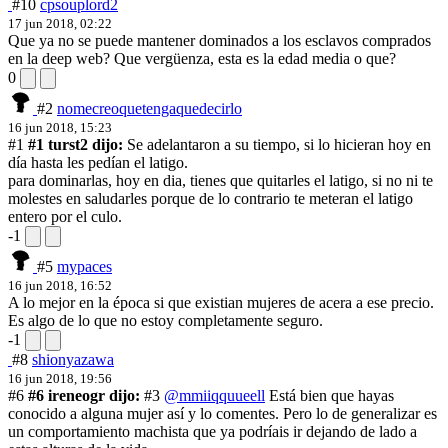
#10
cpsouplord2
17 jun 2018, 02:22
Que ya no se puede mantener dominados a los esclavos comprados
en la deep web? Que vergüenza, esta es la edad media o que?
0
#2
nomecreoquetengaquedecirlo
16 jun 2018, 15:23
#1
#1 turst2 dijo:
Se adelantaron a su tiempo, si lo hicieran hoy en
día hasta les pedían el latigo.
para dominarlas, hoy en dia, tienes que quitarles el latigo, si no ni te
molestes en saludarles porque de lo contrario te meteran el latigo
entero por el culo.
-1
#5
mypaces
16 jun 2018, 16:52
A lo mejor en la época si que existian mujeres de acera a ese precio.
Es algo de lo que no estoy completamente seguro.
-1
#8
shionyazawa
16 jun 2018, 19:56
#6
#6 ireneogr dijo:
#3
@mmiiqquueell
Está bien que hayas
conocido a alguna mujer así y lo comentes. Pero lo de generalizar es
un comportamiento machista que ya podríais ir dejando de lado a