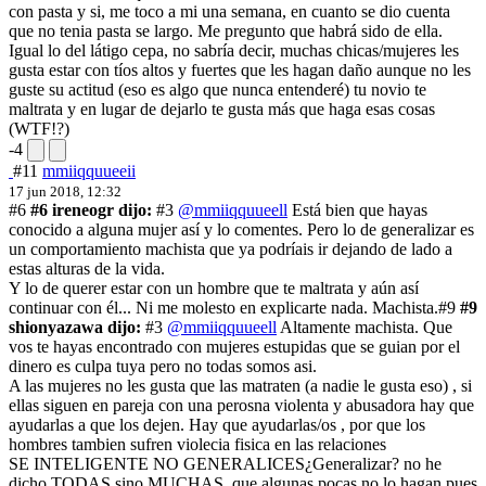
con pasta y si, me toco a mi una semana, en cuanto se dio cuenta
que no tenia pasta se largo. Me pregunto que habrá sido de ella.
Igual lo del látigo cepa, no sabría decir, muchas chicas/mujeres les
gusta estar con tíos altos y fuertes que les hagan daño aunque no les
guste su actitud (eso es algo que nunca entenderé) tu novio te
maltrata y en lugar de dejarlo te gusta más que haga esas cosas
(WTF!?)
-4
#11
mmiiqquueeii
17 jun 2018, 12:32
#6
#6 ireneogr dijo:
#3
@mmiiqquueell
Está bien que hayas
conocido a alguna mujer así y lo comentes. Pero lo de generalizar es
un comportamiento machista que ya podríais ir dejando de lado a
estas alturas de la vida.
Y lo de querer estar con un hombre que te maltrata y aún así
continuar con él... Ni me molesto en explicarte nada. Machista.
#9
#9
shionyazawa dijo:
#3
@mmiiqquueell
Altamente machista. Que
vos te hayas encontrado con mujeres estupidas que se guian por el
dinero es culpa tuya pero no todas somos asi.
A las mujeres no les gusta que las matraten (a nadie le gusta eso) , si
ellas siguen en pareja con una perosna violenta y abusadora hay que
ayudarlas a que los dejen. Hay que ayudarlas/os , por que los
hombres tambien sufren violecia fisica en las relaciones
SE INTELIGENTE NO GENERALICES
¿Generalizar? no he
dicho TODAS sino MUCHAS, que algunas pocas no lo hagan pues