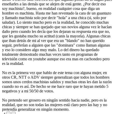
enseñarles a las demás que se alejen de está gente. ¿Por decir eso
soy machista?, bueno, en realidad cualquier cosa que diga un
hombre es machista. Hasta me han reventado la cara de un guantazo
y llamado machista solo por decir "hola" a una chica (si, solo por
saludar). Lo siento mucho pero es la realidad, he conocido muchas
chicas y siempre se han quejado que sus novios alguna vez le hacían
daño pero cuando les decía que los dejaran su respuesta era que no,
que les gustaba mucho su actitud (canis la mayoría). Algunas chicas
que iban detrás de mi al ver que era un "blando" no han querido
seguir, preferían a alguien que las "dominara" como llaman algunas
y eso lo considero algo muy malo. Lo del dinero ha quedado
totalmente demostrado muchas veces tanto en programas de
televisión como en youtube aunque eso era mas en cachondeo pero
es la realidad.
No es la primera vez que hablo de este tema con alguna mujer, en
otros CR, NTT o ADV siempre generalizan que todos los hombres
somos unos cerdos machistas salidos y muchas otras les dan la razón
cuando no es así. De hecho se me hace raro que te hayan metido 5
negativos y a mi 50/50 de votos.
No pretendo ser grosero en ningún sentido hacia nadie, pero es la
realidad, que no son todas las mujeres está claro pero las hay y no
pretendía generalizar en ningún momento.