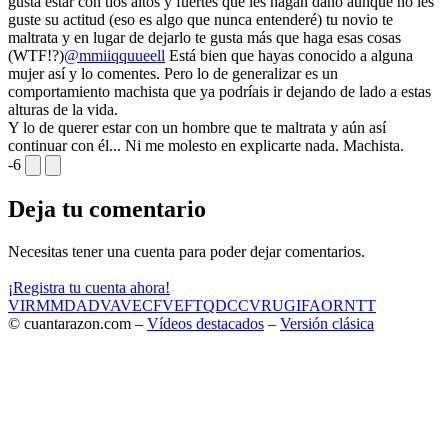
gusta estar con tíos altos y fuertes que les hagan daño aunque no les
guste su actitud (eso es algo que nunca entenderé) tu novio te
maltrata y en lugar de dejarlo te gusta más que haga esas cosas
(WTF!?)
@mmiiqquueell
Está bien que hayas conocido a alguna
mujer así y lo comentes. Pero lo de generalizar es un
comportamiento machista que ya podríais ir dejando de lado a estas
alturas de la vida.
Y lo de querer estar con un hombre que te maltrata y aún así
continuar con él... Ni me molesto en explicarte nada. Machista.
-6
Deja tu comentario
Necesitas tener una cuenta para poder dejar comentarios.
¡Registra tu cuenta ahora!
VIR
MMD
ADV
AVE
CF
VEF
TQD
CC
VRU
GIF
AOR
NTT
© cuantarazon.com –
Vídeos destacados
–
Versión clásica