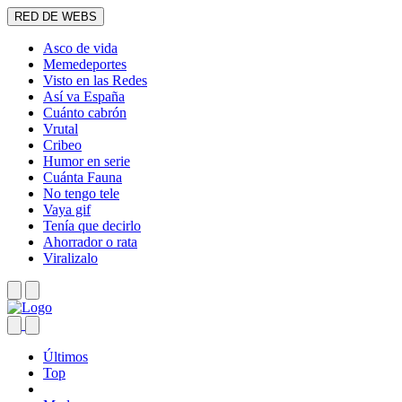
RED DE WEBS
Asco de vida
Memedeportes
Visto en las Redes
Así va España
Cuánto cabrón
Vrutal
Cribeo
Humor en serie
Cuánta Fauna
No tengo tele
Vaya gif
Tenía que decirlo
Ahorrador o rata
Viralizalo
Últimos
Top