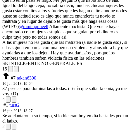
que no tenia pasta se largo. Me pregunto que habrá sido de ella.
Igual lo del látigo cepa, no sabría decir, muchas chicas/mujeres les
gusta estar con tíos altos y fuertes que les hagan daño aunque no les
guste su actitud (eso es algo que nunca entenderé) tu novio te
maltrata y en lugar de dejarlo te gusta más que haga esas cosas
(WTF!?)
@mmiiqquueell
Altamente machista. Que vos te hayas
encontrado con mujeres estupidas que se guian por el dinero es
culpa tuya pero no todas somos asi.
A las mujeres no les gusta que las matraten (a nadie le gusta eso) , si
ellas siguen en pareja con una perosna violenta y abusadora hay que
ayudarlas a que los dejen. Hay que ayudarlas/os , por que los
hombres tambien sufren violecia fisica en las relaciones
SE INTELIGENTE NO GENERALICES
15
#7
rakan6300
16 jun 2018, 19:04
37 pesetas para dominarlas a todas. (Tenía que soltar la coña, ya me
voy xD)
4
#1
turst2
16 jun 2018, 13:27
Se adelantaron a su tiempo, si lo hicieran hoy en día hasta les pedían
el latigo.
2