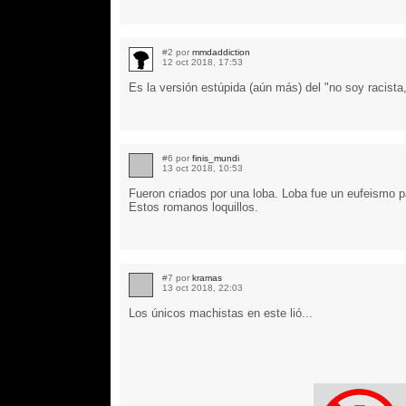
#2 por
mmdaddiction
12 oct 2018, 17:53
Es la versión estúpida (aún más) del "no soy racist
#6 por
finis_mundi
13 oct 2018, 10:53
Fueron criados por una loba. Loba fue un eufeismo
Estos romanos loquillos.
#7 por
kramas
13 oct 2018, 22:03
Los únicos machistas en este lió...