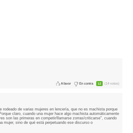
A favor
En contra
(14 votos)
12
ce rodeado de varias mujeres en lencería, que no es machista porque
 Porque claro, cuando una mujer hace algo machista automáticamente
eres son las primeras en competir/llamarse zorras/criticarse", cuando
na mujer, sino de qué está perpetuando ese discurso o