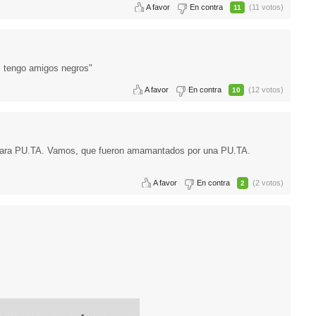
A favor
En contra
(11 votos)
11
a, tengo amigos negros"
A favor
En contra
(12 votos)
10
 para PU.TA. Vamos, que fueron amamantados por una PU.TA.
A favor
En contra
(2 votos)
2