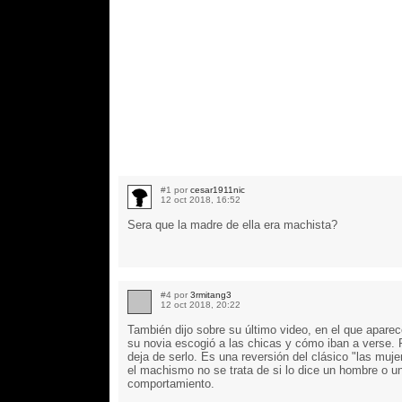
#1 por
cesar1911nic
12 oct 2018, 16:52
Sera que la madre de ella era machista?
#4 por
3rmitang3
12 oct 2018, 20:22
También dijo sobre su último video, en el que apare
su novia escogió a las chicas y cómo iban a verse.
deja de serlo. Es una reversión del clásico "las muj
el machismo no se trata de si lo dice un hombre o u
comportamiento.