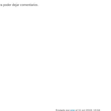
a poder dejar comentarios.
Enviado por
erre
el 11 oct 2018, 13:04