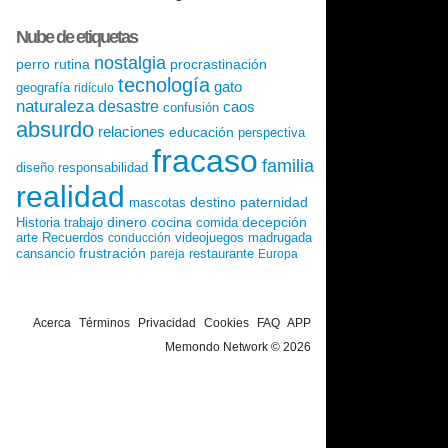
Nube de etiquetas
nostalgia
perro
rutina
procrastinación
tecnología
gato
geografía
ridículo
naturaleza
desastre
caos
confusión
absurdo
relaciones
educación
perspectiva
fracaso
familia
diseño
responsabilidad
realidad
destino
paternidad
mascotas
dinero
cocina
decepción
Historia
trabajo
comida
arte
Recuerdos
videojuegos
madrugada
conducción
frustración
cansancio
restaurante
pareja
Europa
Acerca
Términos
Privacidad
Cookies
FAQ
APP
Memondo Network © 2026