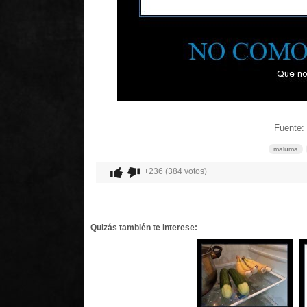
Fuente: 
maluma
+236 (384 votos)
Quizás también te interese: