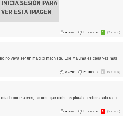
A favor
En contra
(2 votos)
2
ro uno no vaya ser un maldito machista. Ese Maluma es cada vez mas
A favor
En contra
(0 votos)
0
 criado por mujeres, no creo que dicho en plural se refiera solo a su
A favor
En contra
(5 votos)
5