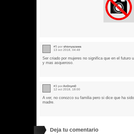
#5 por
shionyazawa
13 oct 2018, 04:48
Ser criado por mujeres no significa que en el futu
y mas asqueroso.
#3 por
An0nym0
12 oct 2018, 18:00
A ver, no conozco su familia pero si dice que ha sido
madre.
Deja tu comentario