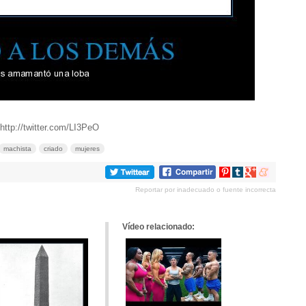
http://twitter.com/LI3PeO
machista
criado
mujeres
Compartir
Compartir
Compartir
Compartir
en
en
en
en
Reportar por inadecuado o fuente incorrecta
Pinterest
tumblr
Google+
meneame
Vídeo relacionado: