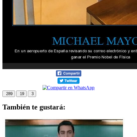
289
19
3
También te gustará: