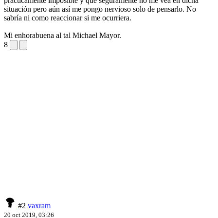
practicamente imposible y que seguramente no me vea en dicha
situación pero aún así me pongo nervioso solo de pensarlo. No
sabría ni como reaccionar si me ocurriera.
Mi enhorabuena al tal Michael Mayor.
8
#2
vaxram
20 oct 2019, 03:26