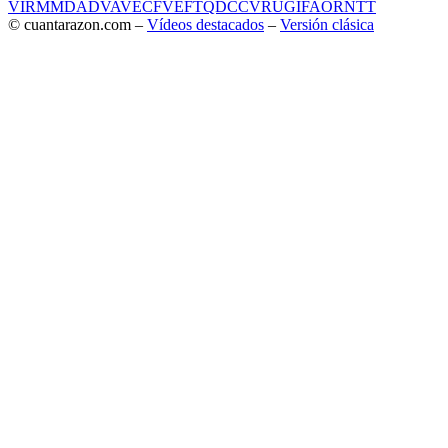
VIR
MMD
ADV
AVE
CF
VEF
TQD
CC
VRU
GIF
AOR
NTT
© cuantarazon.com –
Vídeos destacados
–
Versión clásica