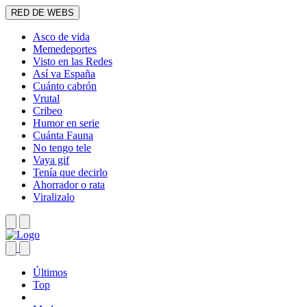
RED DE WEBS
Asco de vida
Memedeportes
Visto en las Redes
Así va España
Cuánto cabrón
Vrutal
Cribeo
Humor en serie
Cuánta Fauna
No tengo tele
Vaya gif
Tenía que decirlo
Ahorrador o rata
Viralizalo
Últimos
Top