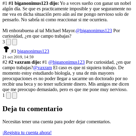
#1
#1 biganonimus123 dijo:
Yo a veces sueño con ganar un nobel
algún día. Se que es practicamente imposible y que seguramente no
me vea en dicha situación pero aún así me pongo nervioso solo de
pensarlo. No sabría ni como reaccionar si me ocurriera.
Mi enhorabuena al tal Michael Mayor.
@biganonimus123
Por
curiosidad, ¿en que campo trabajas?
3
#3
biganonimus123
21 oct 2019, 14:59
#2
#2 vaxram dijo:
#1
@biganonimus123
Por curiosidad, ¿en que
campo trabajas?
@vaxram
El caso es que ni siquiera trabajo. De
momento estoy estudiando biología, y una de mis mayores
preocupaciones es no poder llegar a sacarme un doctorado por no
recibir una beca y no tener suficiente dinero. Mis amigos me dicen
que me preocupo demasiado, pero es que me pone muy nervioso.
1
Deja tu comentario
Necesitas tener una cuenta para poder dejar comentarios.
¡Registra tu cuenta ahora!