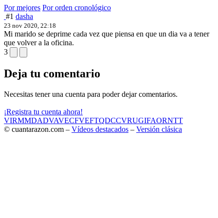
Por mejores
Por orden cronológico
#1
dasha
23 nov 2020, 22:18
Mi marido se deprime cada vez que piensa en que un dia va a tener
que volver a la oficina.
3
Deja tu comentario
Necesitas tener una cuenta para poder dejar comentarios.
¡Registra tu cuenta ahora!
VIR
MMD
ADV
AVE
CF
VEF
TQD
CC
VRU
GIF
AOR
NTT
© cuantarazon.com –
Vídeos destacados
–
Versión clásica