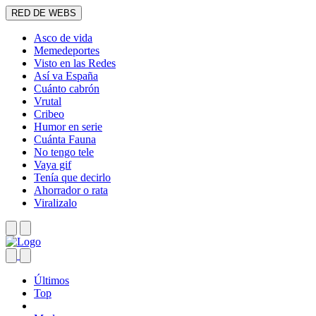
RED DE WEBS
Asco de vida
Memedeportes
Visto en las Redes
Así va España
Cuánto cabrón
Vrutal
Cribeo
Humor en serie
Cuánta Fauna
No tengo tele
Vaya gif
Tenía que decirlo
Ahorrador o rata
Viralizalo
Últimos
Top