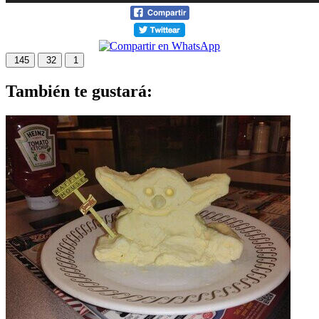
145
32
1
También te gustará: