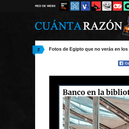
RED DE WEBS
Fotos de Egipto que no verás en los 
2