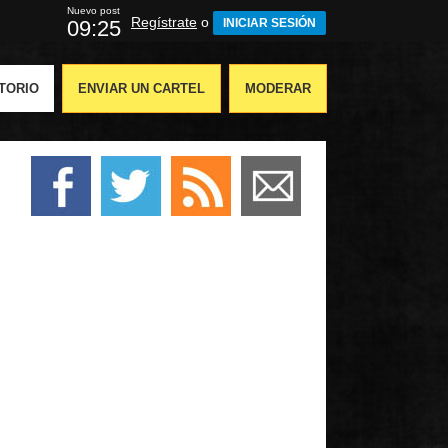
Nuevo post
Regístrate
o
09:23
INICIAR SESIÓN
TORIO
ENVIAR UN CARTEL
MODERAR