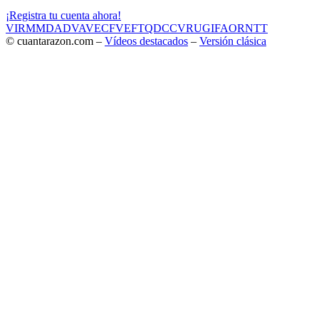
¡Registra tu cuenta ahora!
VIR
MMD
ADV
AVE
CF
VEF
TQD
CC
VRU
GIF
AOR
NTT
© cuantarazon.com –
Vídeos destacados
–
Versión clásica