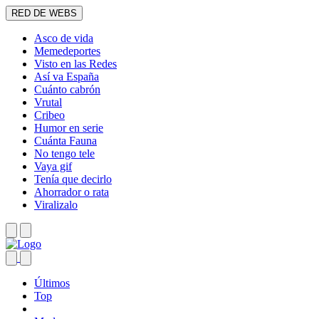
RED DE WEBS
Asco de vida
Memedeportes
Visto en las Redes
Así va España
Cuánto cabrón
Vrutal
Cribeo
Humor en serie
Cuánta Fauna
No tengo tele
Vaya gif
Tenía que decirlo
Ahorrador o rata
Viralizalo
Últimos
Top