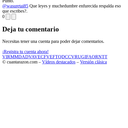
Punto.
@wasuretai85
Que leyes y muchedumbre enfurecida respalda eso
que escribes?.
0
Deja tu comentario
Necesitas tener una cuenta para poder dejar comentarios.
¡Registra tu cuenta ahora!
VIR
MMD
ADV
AVE
CF
VEF
TQD
CC
VRU
GIF
AOR
NTT
© cuantarazon.com –
Vídeos destacados
–
Versión clásica