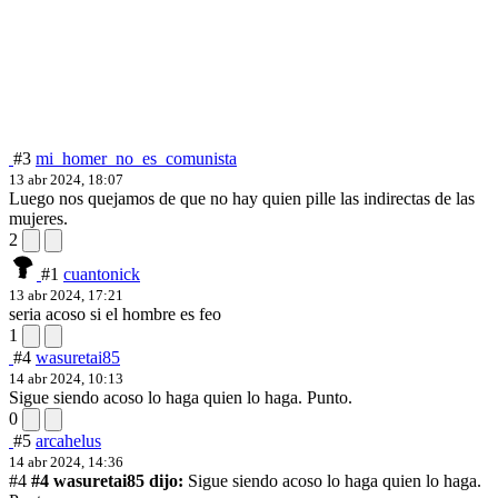
#3
mi_homer_no_es_comunista
13 abr 2024, 18:07
Luego nos quejamos de que no hay quien pille las indirectas de las
mujeres.
2
#1
cuantonick
13 abr 2024, 17:21
seria acoso si el hombre es feo
1
#4
wasuretai85
14 abr 2024, 10:13
Sigue siendo acoso lo haga quien lo haga. Punto.
0
#5
arcahelus
14 abr 2024, 14:36
#4
#4 wasuretai85 dijo:
Sigue siendo acoso lo haga quien lo haga.