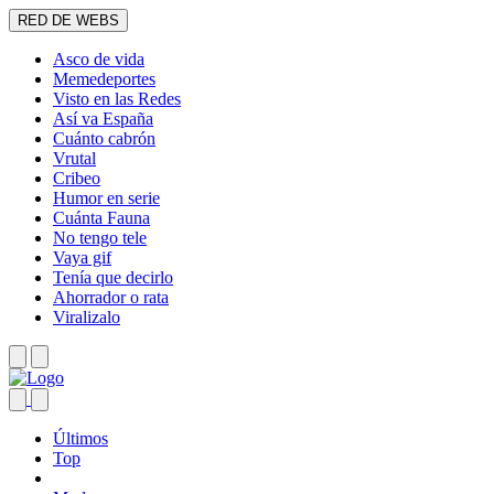
RED DE WEBS
Asco de vida
Memedeportes
Visto en las Redes
Así va España
Cuánto cabrón
Vrutal
Cribeo
Humor en serie
Cuánta Fauna
No tengo tele
Vaya gif
Tenía que decirlo
Ahorrador o rata
Viralizalo
Últimos
Top