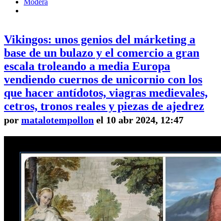
Modera
Vikingos: unos genios del márketing a
base de un bulazo y el comercio a gran
escala troleando a media Europa
vendiendo cuernos de unicornio con los
que hacer antídotos, viagras medievales,
cetros, tronos reales y piezas de ajedrez
por
matalotempollon
el 10 abr 2024, 12:47