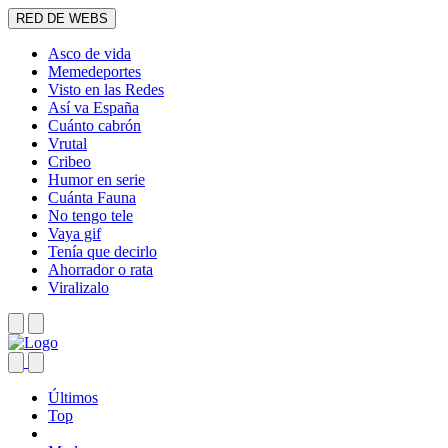
RED DE WEBS
Asco de vida
Memedeportes
Visto en las Redes
Así va España
Cuánto cabrón
Vrutal
Cribeo
Humor en serie
Cuánta Fauna
No tengo tele
Vaya gif
Tenía que decirlo
Ahorrador o rata
Viralizalo
Últimos
Top