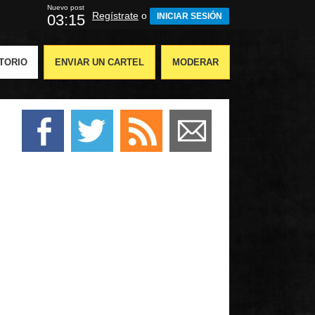
Nuevo post
Regístrate
o
03:14
INICIAR SESIÓN
TORIO
ENVIAR UN CARTEL
MODERAR