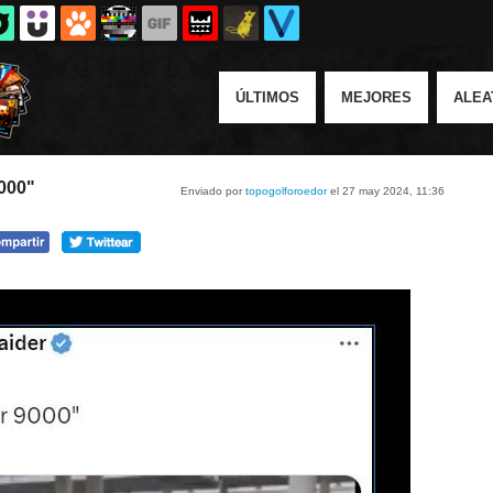
ÚLTIMOS
MEJORES
ALEA
9000"
Enviado por
topogolforoedor
el 27 may 2024, 11:36