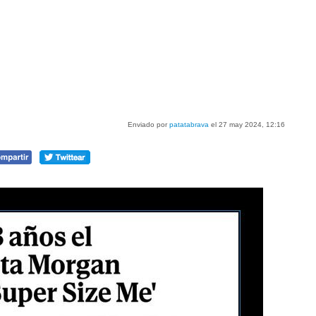
Enviado por
patatabrava
el 27 may 2024, 12:16