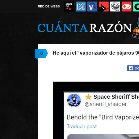
RED DE WEBS
He aquí el "vaporizador de pájaros 
0