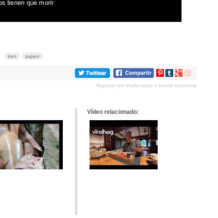
tren
pajaro
Compartir
Compartir
Compartir
Compartir
en
en
en
en
Reportar por inadecuado o fuente incorrecta
Pinterest
tumblr
Google+
meneame
Vídeo relacionado: