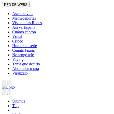
RED DE WEBS
Asco de vida
Memedeportes
Visto en las Redes
Así va España
Cuánto cabrón
Vrutal
Cribeo
Humor en serie
Cuánta Fauna
No tengo tele
Vaya gif
Tenía que decirlo
Ahorrador o rata
Viralizalo
Últimos
Top