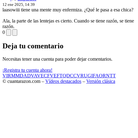
12 ene 2025, 14:39
laasowiii tiene una mente muy enfermiza. ¿Qué le pasa a esa chica?
Ala, la parte de las lentejas es cierto. Cuando se tiene razón, se tiene
razón.
0
Deja tu comentario
Necesitas tener una cuenta para poder dejar comentarios.
¡Registra tu cuenta ahora!
VIR
MMD
ADV
AVE
CF
VEF
TQD
CC
VRU
GIF
AOR
NTT
© cuantarazon.com –
Vídeos destacados
–
Versión clásica