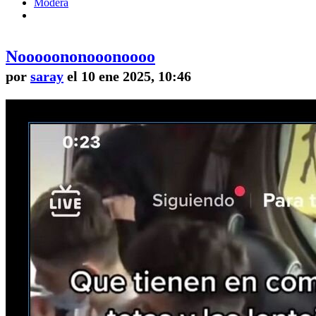
Modera
Nooooononooonoooo
por
saray
el 10 ene 2025, 10:46