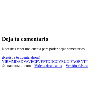
Deja tu comentario
Necesitas tener una cuenta para poder dejar comentarios.
¡Registra tu cuenta ahora!
VIR
MMD
ADV
AVE
CF
VEF
TQD
CC
VRU
GIF
AOR
NTT
© cuantarazon.com –
Vídeos destacados
–
Versión clásica