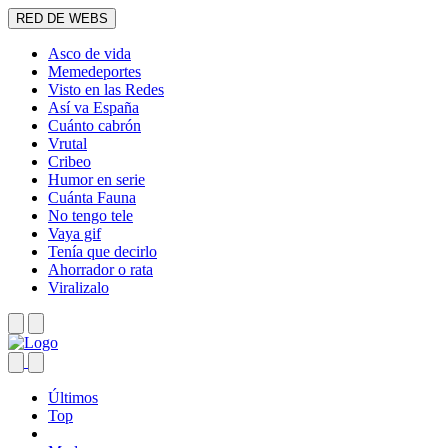
RED DE WEBS
Asco de vida
Memedeportes
Visto en las Redes
Así va España
Cuánto cabrón
Vrutal
Cribeo
Humor en serie
Cuánta Fauna
No tengo tele
Vaya gif
Tenía que decirlo
Ahorrador o rata
Viralizalo
Últimos
Top