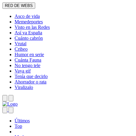
RED DE WEBS
Asco de vida
Memedeportes
Visto en las Redes
Así va España
Cuánto cabrón
Vrutal
Cribeo
Humor en serie
Cuánta Fauna
No tengo tele
Vaya gif
Tenía que decirlo
Ahorrador o rata
Viralizalo
Últimos
Top