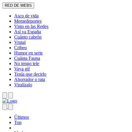
RED DE WEBS
Asco de vida
Memedeportes
Visto en las Redes
Así va España
Cuánto cabrón
Vrutal
Cribeo
Humor en serie
Cuánta Fauna
No tengo tele
Vaya gif
Tenía que decirlo
Ahorrador o rata
Viralizalo
Últimos
Top