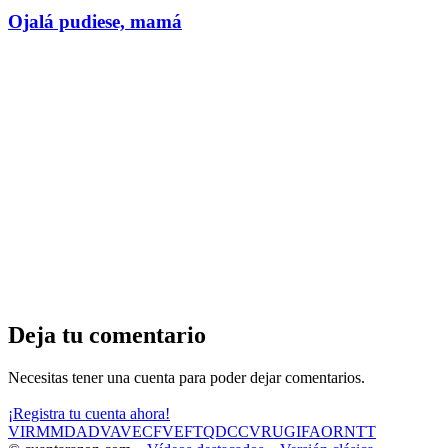
Ojalá pudiese, mamá
Deja tu comentario
Necesitas tener una cuenta para poder dejar comentarios.
¡Registra tu cuenta ahora!
VIR
MMD
ADV
AVE
CF
VEF
TQD
CC
VRU
GIF
AOR
NTT