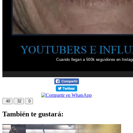
40
32
0
También te gustará: