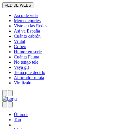
RED DE WEBS
Asco de vida
Memedeportes
Visto en las Redes
Así va España
Cuánto cabrón
Vrutal
Cribeo
Humor en serie
Cuánta Fauna
No tengo tele
Vaya gif
Tenía que decirlo
Ahorrador o rata
Viralizalo
Últimos
Top