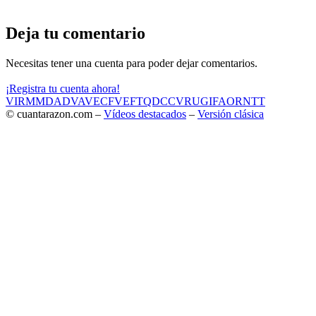
Deja tu comentario
Necesitas tener una cuenta para poder dejar comentarios.
¡Registra tu cuenta ahora!
VIR
MMD
ADV
AVE
CF
VEF
TQD
CC
VRU
GIF
AOR
NTT
© cuantarazon.com –
Vídeos destacados
–
Versión clásica