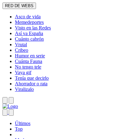
RED DE WEBS
Asco de vida
Memedeportes
Visto en las Redes
Así va España
Cuánto cabrón
Vrutal
Cribeo
Humor en serie
Cuánta Fauna
No tengo tele
Vaya gif
Tenía que decirlo
Ahorrador o rata
Viralizalo
Últimos
Top