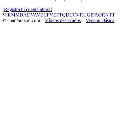
¡Registra tu cuenta ahora!
VIR
MMD
ADV
AVE
CF
VEF
TQD
CC
VRU
GIF
AOR
NTT
© cuantarazon.com –
Vídeos destacados
–
Versión clásica