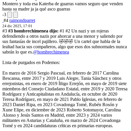
Montero y toda esa Katerba de guarras vamos seguro que venden
hasta su madre ja ja qué asco guarras
-3
#4
raimondparret
24 dic 2025, 17:01
#3
#3 hombrechimenea dijo:
#1 #2 Un nazi y un rojeras
defendiendo a otros nazis por ahorcar a una menor y saliendo por
sus fantasías de incel pajillero. 🤣🤣🤣 Un cartel que habla de la
lealtad hacia sus compañeros, algo que esos dos subnormales nunca
sabrán lo que es.
@hombrechimenea
Lista de purgados en Podemos:
En marzo de 2016 Sergio Pascual, en febrero de 2017 Carolina
Bescansa, entre 2017 y 2019 Luis Alegre, Tania Sánchez y otros
errejonistas, en enero de 2019 Íñigo Errejón, en mayo de 2019 siete
miembros del Consejo Ciudadano Estatal, entre 2019 y 2020 Teresa
Rodríguez y Anticapitalistas en Andalucía, en octubre de 2020
Teresa Rodríguez, en mayo de 2021 Pablo Iglesias, en febrero de
2023 Daniel Ripa, en 2023 Covadonga Tomé, Rubén Rosón y
Xune Elipe, en diciembre de 2023 Roberto Sotomayor, Carolina
Alonso y Jesús Santos en Madrid, entre 2023 y 2024 varios
militantes en Asturias y Cataluña, en marzo de 2024 Covadonga
Tomé y en 2024 candidaturas críticas en primarias europeas.