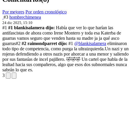
Por mejores
Por orden cronológico
#3
hombrechimenea
24 dic 2025, 15:10
#1
#1 blankisalamera dijo:
Había que ver lo que harían las
antifascistas de ahora como Irene Montero y toda esa Katerba de
guarras vamos seguro que venden hasta su madre ja ja qué asco
guarras
#2
#2 raimondparret dijo:
#1
@blankisalamera
eliminaron
todo tipo de competencia, como purga la ultraizquierda.
Un nazi y un
rojeras defendiendo a otros nazis por ahorcar a una menor y saliendo
por sus fantasías de incel pajillero. 🤣🤣🤣 Un cartel que habla de la
lealtad hacia sus compañeros, algo que esos dos subnormales nunca
sabrán lo que es.
3