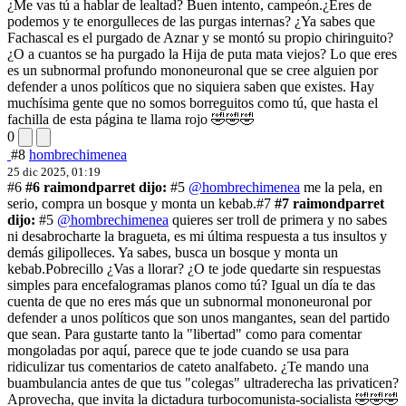
¿Me vas tú a hablar de lealtad? Buen intento, campeón.
¿Eres de
podemos y te enorgulleces de las purgas internas? ¿Ya sabes que
Fachascal es el purgado de Aznar y se montó su propio chiringuito?
¿O a cuantos se ha purgado la Hija de puta mata viejos? Lo que eres
es un subnormal profundo mononeuronal que se cree alguien por
defender a unos políticos que no siquiera saben que existes. Hay
muchísima gente que no somos borreguitos como tú, que hasta el
fachilla de esta página te llama rojo 🤣🤣🤣
0
#8
hombrechimenea
25 dic 2025, 01:19
#6
#6 raimondparret dijo:
#5
@hombrechimenea
me la pela, en
serio, compra un bosque y monta un kebab.
#7
#7 raimondparret
dijo:
#5
@hombrechimenea
quieres ser troll de primera y no sabes
ni desabrocharte la bragueta, es mi última respuesta a tus insultos y
demás gilipolleces. Ya sabes, busca un bosque y monta un
kebab.
Pobrecillo ¿Vas a llorar? ¿O te jode quedarte sin respuestas
simples para encefalogramas planos como tú? Igual un día te das
cuenta de que no eres más que un subnormal mononeuronal por
defender a unos políticos que son unos mangantes, sean del partido
que sean. Para gustarte tanto la "libertad" como para comentar
mongoladas por aquí, parece que te jode cuando se usa para
ridiculizar tus comentarios de cateto analfabeto. ¿Te mando una
buambulancia antes de que tus "colegas" ultraderecha las privaticen?
Aprovecha, que invita la dictadura turbocomunista-socialista 🤣🤣🤣