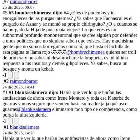
#7
raimondparret
25 dic 2025, 00:07
#5
#5 hombrechimenea dijo:
#4 ¿Eres de podemos y te
enorgulleces de las purgas internas? ¿Ya sabes que Fachascal es el
purgado de Aznar y se montó su propio chiringuito? ¿O a cuantos se
ha purgado la Hija de puta mata viejos? Lo que eres es un
subnormal profundo mononeuronal que se cree alguien por defender
a unos políticos que no siquiera saben que existes. Hay muchísima
gente que no somos borreguitos como tú, que hasta el fachilla de
esta página te llama rojo 🤣🤣🤣
@hombrechimenea
quieres ser troll
de primera y no sabes ni desabrocharte la bragueta, es mi última
respuesta a tus insultos y demás gilipolleces. Ya sabes, busca un
bosque y monta un kebab.
-1
#2
raimondparret
24 dic 2025, 14:41
#1
#1 blankisalamera dijo:
Había que ver lo que harían las
antifascistas de ahora como Irene Montero y toda esa Katerba de
guarras vamos seguro que venden hasta su madre ja ja qué asco
guarras
@blankisalamera
eliminaron todo tipo de competencia, como
purga la ultraizquierda.
-2
#1
blankisalamera
24 dic 2025, 14:28
Había que ver lo que harían las antifascistas de ahora como Irene