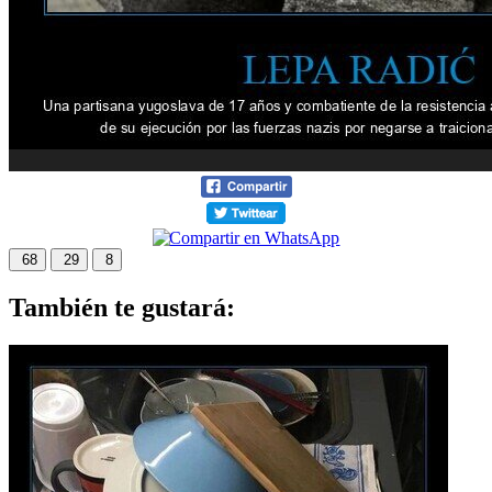
68
29
8
También te gustará: