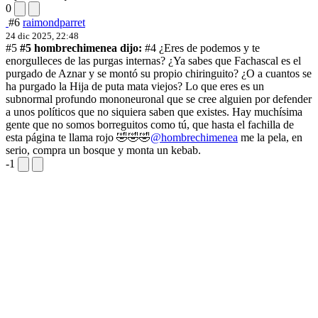
0
#6
raimondparret
24 dic 2025, 22:48
#5
#5 hombrechimenea dijo:
#4 ¿Eres de podemos y te
enorgulleces de las purgas internas? ¿Ya sabes que Fachascal es el
purgado de Aznar y se montó su propio chiringuito? ¿O a cuantos se
ha purgado la Hija de puta mata viejos? Lo que eres es un
subnormal profundo mononeuronal que se cree alguien por defender
a unos políticos que no siquiera saben que existes. Hay muchísima
gente que no somos borreguitos como tú, que hasta el fachilla de
esta página te llama rojo 🤣🤣🤣
@hombrechimenea
me la pela, en
serio, compra un bosque y monta un kebab.
-1