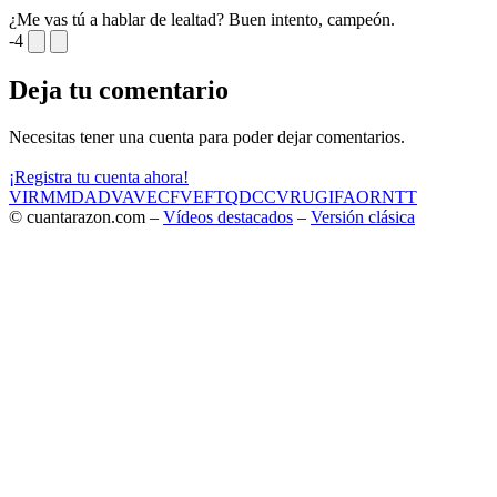
¿Me vas tú a hablar de lealtad? Buen intento, campeón.
-4
Deja tu comentario
Necesitas tener una cuenta para poder dejar comentarios.
¡Registra tu cuenta ahora!
VIR
MMD
ADV
AVE
CF
VEF
TQD
CC
VRU
GIF
AOR
NTT
© cuantarazon.com –
Vídeos destacados
–
Versión clásica