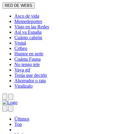
RED DE WEBS
Asco de vida
Memedeportes
Visto en las Redes
Así va España
Cuánto cabrón
Vrutal
Cribeo
Humor en serie
Cuánta Fauna
No tengo tele
Vaya gif
Tenía que decirlo
Ahorrador o rata
Viralizalo
Últimos
Top