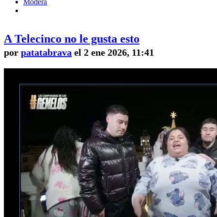
Modera
A Telecinco no le gusta esto
por
patatabrava
el 2 ene 2026, 11:41