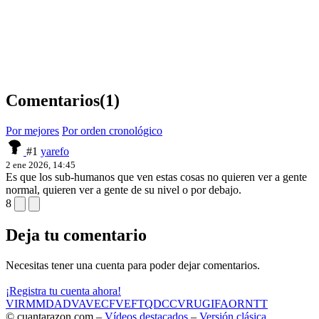
Comentarios
(1)
Por mejores
Por orden cronológico
#1
yarefo
2 ene 2026, 14:45
Es que los sub-humanos que ven estas cosas no quieren ver a gente
normal, quieren ver a gente de su nivel o por debajo.
8
Deja tu comentario
Necesitas tener una cuenta para poder dejar comentarios.
¡Registra tu cuenta ahora!
VIR
MMD
ADV
AVE
CF
VEF
TQD
CC
VRU
GIF
AOR
NTT
© cuantarazon.com –
Vídeos destacados
–
Versión clásica