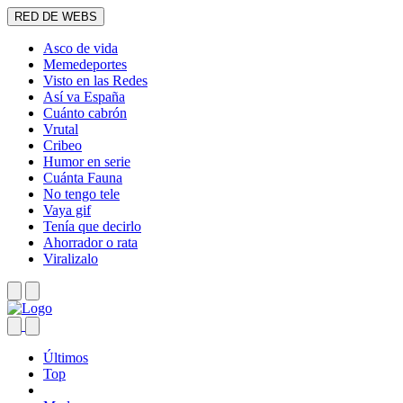
RED DE WEBS
Asco de vida
Memedeportes
Visto en las Redes
Así va España
Cuánto cabrón
Vrutal
Cribeo
Humor en serie
Cuánta Fauna
No tengo tele
Vaya gif
Tenía que decirlo
Ahorrador o rata
Viralizalo
Últimos
Top