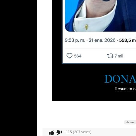
davos
+115 (207 votos)