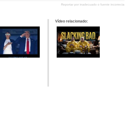
en
en
en
en
Reportar por inadecuado o fuente incorrecta
Pinterest
tumblr
Google+
meneame
Vídeo relacionado: