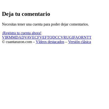
Deja tu comentario
Necesitas tener una cuenta para poder dejar comentarios.
¡Registra tu cuenta ahora!
VIR
MMD
ADV
AVE
CF
VEF
TQD
CC
VRU
GIF
AOR
NTT
© cuantarazon.com –
Vídeos destacados
–
Versión clásica