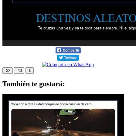
32
40
0
También te gustará: