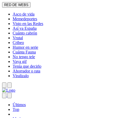
RED DE WEBS
Asco de vida
Memedeportes
Visto en las Redes
Así va España
Cuánto cabrón
Vrutal
Cribeo
Humor en serie
Cuánta Fauna
No tengo tele
Vaya gif
Tenía que decirlo
Ahorrador o rata
Viralizalo
Últimos
Top