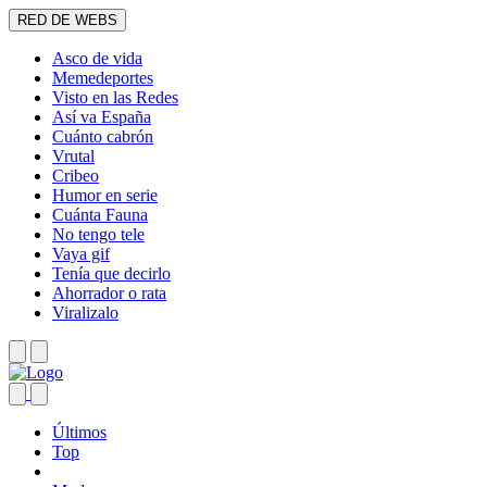
RED DE WEBS
Asco de vida
Memedeportes
Visto en las Redes
Así va España
Cuánto cabrón
Vrutal
Cribeo
Humor en serie
Cuánta Fauna
No tengo tele
Vaya gif
Tenía que decirlo
Ahorrador o rata
Viralizalo
Últimos
Top