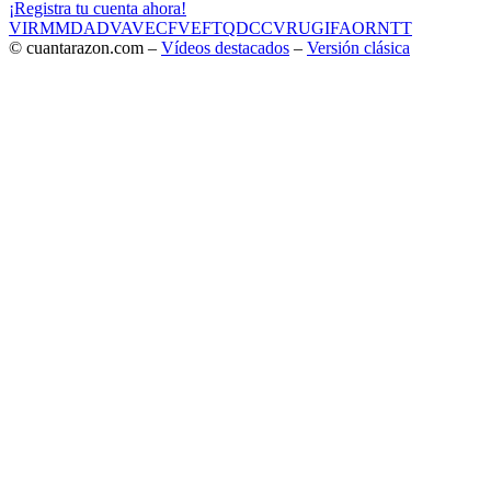
¡Registra tu cuenta ahora!
VIR
MMD
ADV
AVE
CF
VEF
TQD
CC
VRU
GIF
AOR
NTT
© cuantarazon.com –
Vídeos destacados
–
Versión clásica