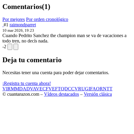
Comentarios
(1)
Por mejores
Por orden cronológico
#1
raimondparret
10 mar 2026, 19:23
Cuando Pedrito Sanchez the champion man se va de vacaciones a
todo tren, no decís nada.
-2
Deja tu comentario
Necesitas tener una cuenta para poder dejar comentarios.
¡Registra tu cuenta ahora!
VIR
MMD
ADV
AVE
CF
VEF
TQD
CC
VRU
GIF
AOR
NTT
© cuantarazon.com –
Vídeos destacados
–
Versión clásica