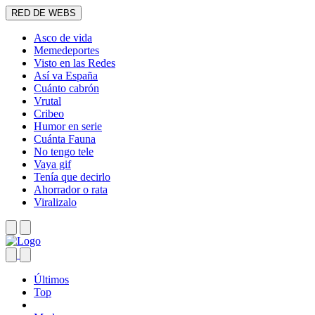
RED DE WEBS
Asco de vida
Memedeportes
Visto en las Redes
Así va España
Cuánto cabrón
Vrutal
Cribeo
Humor en serie
Cuánta Fauna
No tengo tele
Vaya gif
Tenía que decirlo
Ahorrador o rata
Viralizalo
Últimos
Top