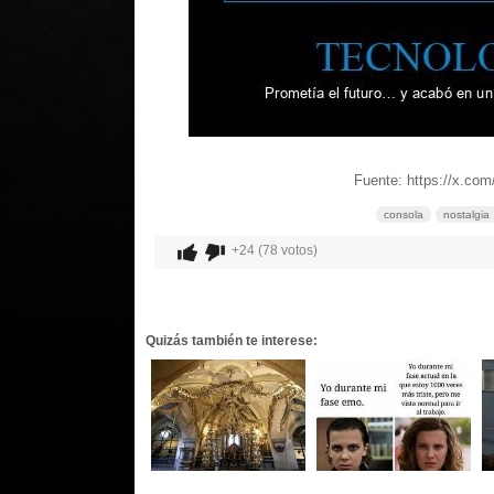
Fuente: https://x.co
consola
nostalgia
+24 (78 votos)
Quizás también te interese: