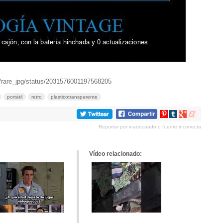
m/rare_jpg/status/2031576001197568205
portátil
retro
plasticotransparente
Compartir
Compartir
Compartir
Compartir
en
en
en
en
Reportar por inadecuado o fuente incorrecta
Pinterest
tumblr
Google+
meneame
Vídeo relacionado: