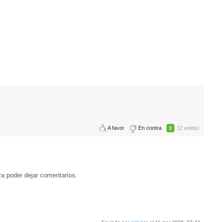
A favor
En contra
(2 votos)
2
a poder dejar comentarios.