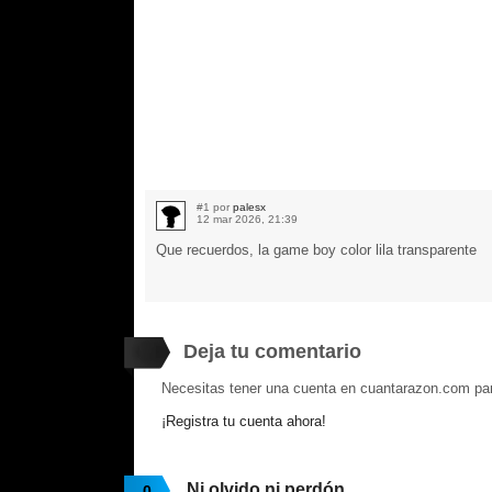
#1 por
palesx
12 mar 2026, 21:39
Que recuerdos, la game boy color lila transparente
Deja tu comentario
Necesitas tener una cuenta en cuantarazon.com par
¡Registra tu cuenta ahora!
Ni olvido ni perdón
0