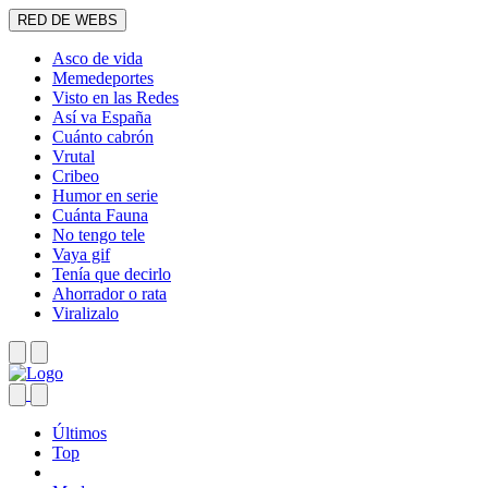
RED DE WEBS
Asco de vida
Memedeportes
Visto en las Redes
Así va España
Cuánto cabrón
Vrutal
Cribeo
Humor en serie
Cuánta Fauna
No tengo tele
Vaya gif
Tenía que decirlo
Ahorrador o rata
Viralizalo
Últimos
Top