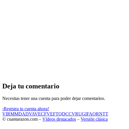
Deja tu comentario
Necesitas tener una cuenta para poder dejar comentarios.
¡Registra tu cuenta ahora!
VIR
MMD
ADV
AVE
CF
VEF
TQD
CC
VRU
GIF
AOR
NTT
© cuantarazon.com –
Vídeos destacados
–
Versión clásica