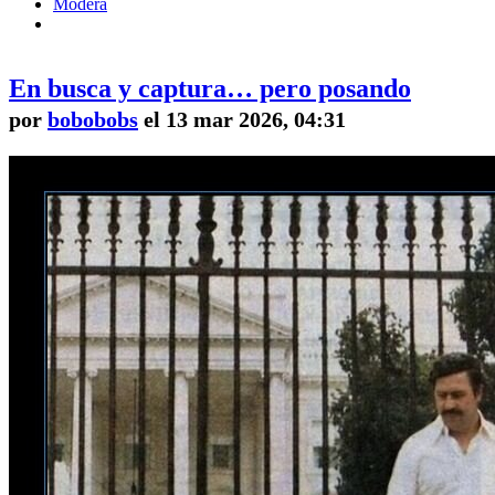
Modera
En busca y captura… pero posando
por
bobobobs
el 13 mar 2026, 04:31