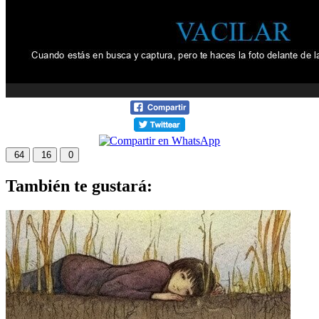
64
16
0
También te gustará: