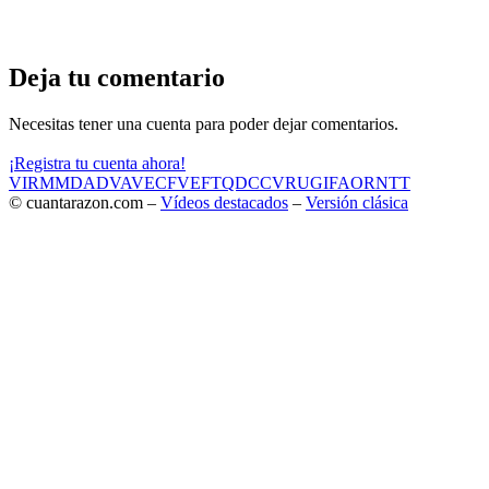
Deja tu comentario
Necesitas tener una cuenta para poder dejar comentarios.
¡Registra tu cuenta ahora!
VIR
MMD
ADV
AVE
CF
VEF
TQD
CC
VRU
GIF
AOR
NTT
© cuantarazon.com –
Vídeos destacados
–
Versión clásica