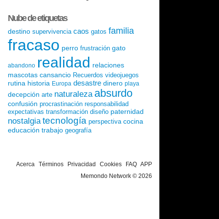
Nube de etiquetas
familia
caos
destino
supervivencia
gatos
fracaso
perro
gato
frustración
realidad
relaciones
abandono
mascotas
cansancio
Recuerdos
videojuegos
desastre
rutina
historia
dinero
Europa
playa
absurdo
naturaleza
decepción
arte
confusión
procrastinación
responsabilidad
paternidad
expectativas
transformación
diseño
tecnología
nostalgia
cocina
perspectiva
educación
trabajo
geografía
Acerca
Términos
Privacidad
Cookies
FAQ
APP
Memondo Network © 2026