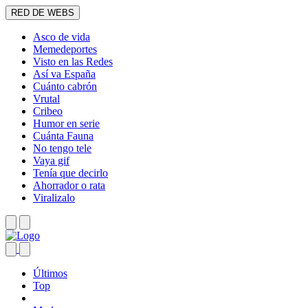
RED DE WEBS
Asco de vida
Memedeportes
Visto en las Redes
Así va España
Cuánto cabrón
Vrutal
Cribeo
Humor en serie
Cuánta Fauna
No tengo tele
Vaya gif
Tenía que decirlo
Ahorrador o rata
Viralizalo
Últimos
Top