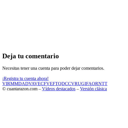
Deja tu comentario
Necesitas tener una cuenta para poder dejar comentarios.
¡Registra tu cuenta ahora!
VIR
MMD
ADV
AVE
CF
VEF
TQD
CC
VRU
GIF
AOR
NTT
© cuantarazon.com –
Vídeos destacados
–
Versión clásica