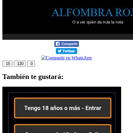
15
120
0
También te gustará: