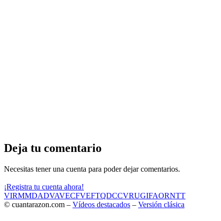
Deja tu comentario
Necesitas tener una cuenta para poder dejar comentarios.
¡Registra tu cuenta ahora!
VIR
MMD
ADV
AVE
CF
VEF
TQD
CC
VRU
GIF
AOR
NTT
© cuantarazon.com –
Vídeos destacados
–
Versión clásica