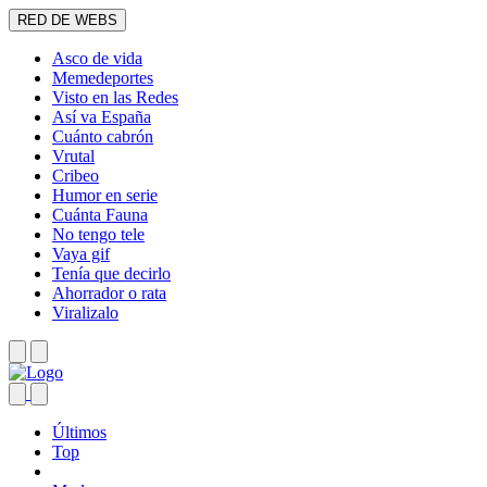
RED DE WEBS
Asco de vida
Memedeportes
Visto en las Redes
Así va España
Cuánto cabrón
Vrutal
Cribeo
Humor en serie
Cuánta Fauna
No tengo tele
Vaya gif
Tenía que decirlo
Ahorrador o rata
Viralizalo
Últimos
Top