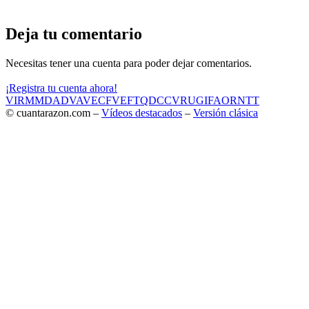
Deja tu comentario
Necesitas tener una cuenta para poder dejar comentarios.
¡Registra tu cuenta ahora!
VIR
MMD
ADV
AVE
CF
VEF
TQD
CC
VRU
GIF
AOR
NTT
© cuantarazon.com –
Vídeos destacados
–
Versión clásica