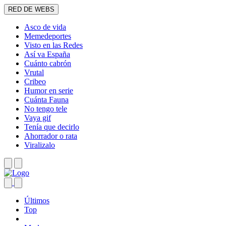
RED DE WEBS
Asco de vida
Memedeportes
Visto en las Redes
Así va España
Cuánto cabrón
Vrutal
Cribeo
Humor en serie
Cuánta Fauna
No tengo tele
Vaya gif
Tenía que decirlo
Ahorrador o rata
Viralizalo
Últimos
Top