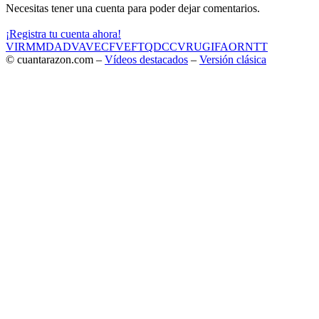
Necesitas tener una cuenta para poder dejar comentarios.
¡Registra tu cuenta ahora!
VIR
MMD
ADV
AVE
CF
VEF
TQD
CC
VRU
GIF
AOR
NTT
© cuantarazon.com –
Vídeos destacados
–
Versión clásica