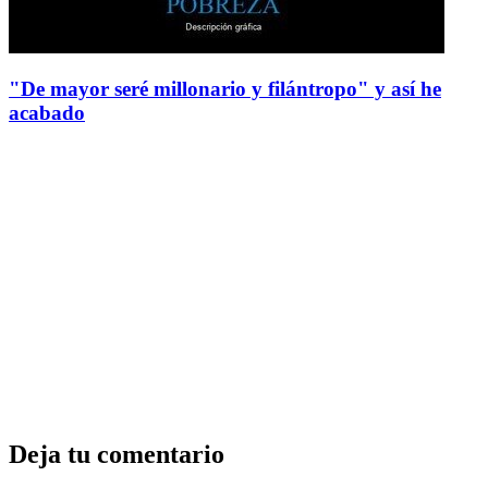
"De mayor seré millonario y filántropo" y así he
acabado
Deja tu comentario