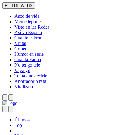
RED DE WEBS
Asco de vida
Memedeportes
Visto en las Redes
Así va España
Cuánto cabrón
Vrutal
Cribeo
Humor en serie
Cuánta Fauna
No tengo tele
Vaya gif
Tenía que decirlo
Ahorrador o rata
Viralizalo
Últimos
Top