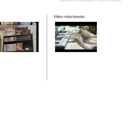
Reportar por inadecuado o fuente incorrecta
Pinterest
tumblr
Google+
meneame
Vídeo relacionado: