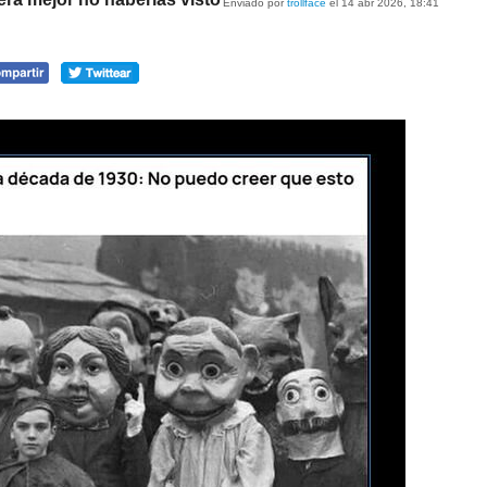
Enviado por
trollface
el 14 abr 2026, 18:41