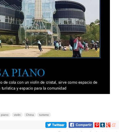
piano
violin
China
turismo
Compartir
Compartir
Compartir
Compartir
en
en
en
en