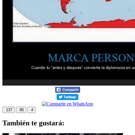
137
85
4
También te gustará: