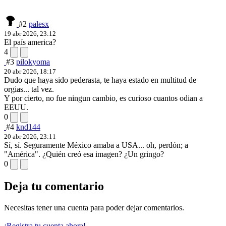
#2
palesx
19 abr 2026, 23:12
El país america?
4
#3
pilokyoma
20 abr 2026, 18:17
Dudo que haya sido pederasta, te haya estado en multitud de
orgias... tal vez.
Y por cierto, no fue ningun cambio, es curioso cuantos odian a
EEUU.
0
#4
knd144
20 abr 2026, 23:11
Sí, sí. Seguramente México amaba a USA... oh, perdón; a
"América". ¿Quién creó esa imagen? ¿Un gringo?
0
Deja tu comentario
Necesitas tener una cuenta para poder dejar comentarios.
¡Registra tu cuenta ahora!