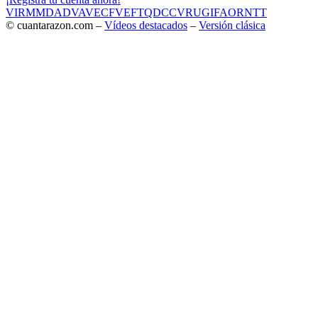
VIR
MMD
ADV
AVE
CF
VEF
TQD
CC
VRU
GIF
AOR
NTT
© cuantarazon.com –
Vídeos destacados
–
Versión clásica