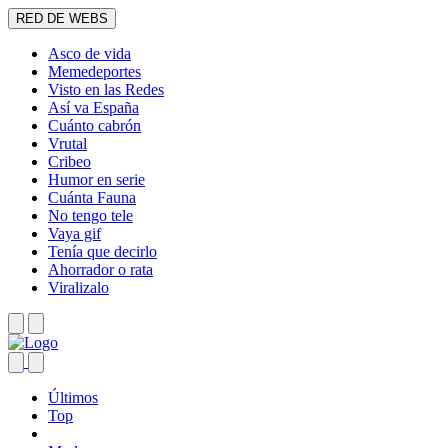
RED DE WEBS
Asco de vida
Memedeportes
Visto en las Redes
Así va España
Cuánto cabrón
Vrutal
Cribeo
Humor en serie
Cuánta Fauna
No tengo tele
Vaya gif
Tenía que decirlo
Ahorrador o rata
Viralizalo
Últimos
Top