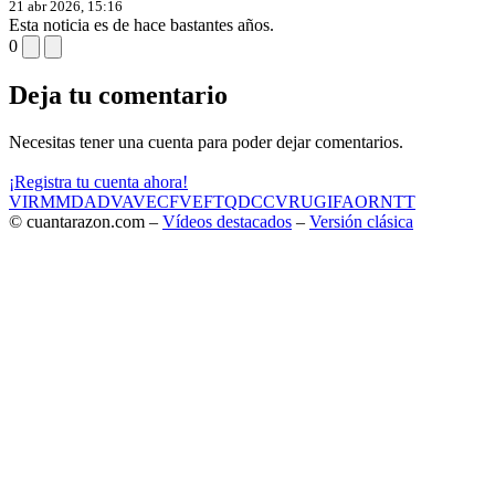
21 abr 2026, 15:16
Esta noticia es de hace bastantes años.
0
Deja tu comentario
Necesitas tener una cuenta para poder dejar comentarios.
¡Registra tu cuenta ahora!
VIR
MMD
ADV
AVE
CF
VEF
TQD
CC
VRU
GIF
AOR
NTT
© cuantarazon.com –
Vídeos destacados
–
Versión clásica