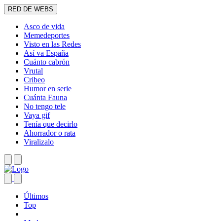
RED DE WEBS
Asco de vida
Memedeportes
Visto en las Redes
Así va España
Cuánto cabrón
Vrutal
Cribeo
Humor en serie
Cuánta Fauna
No tengo tele
Vaya gif
Tenía que decirlo
Ahorrador o rata
Viralizalo
Últimos
Top