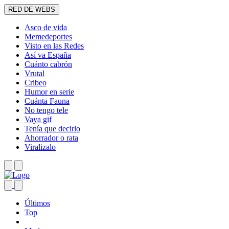
RED DE WEBS
Asco de vida
Memedeportes
Visto en las Redes
Así va España
Cuánto cabrón
Vrutal
Cribeo
Humor en serie
Cuánta Fauna
No tengo tele
Vaya gif
Tenía que decirlo
Ahorrador o rata
Viralizalo
Últimos
Top