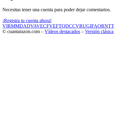
Necesitas tener una cuenta para poder dejar comentarios.
¡Registra tu cuenta ahora!
VIR
MMD
ADV
AVE
CF
VEF
TQD
CC
VRU
GIF
AOR
NTT
© cuantarazon.com –
Vídeos destacados
–
Versión clásica