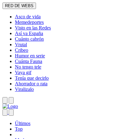
RED DE WEBS
Asco de vida
Memedeportes
Visto en las Redes
Así va España
Cuánto cabrón
Vrutal
Cribeo
Humor en serie
Cuánta Fauna
No tengo tele
Vaya gif
Tenía que decirlo
Ahorrador o rata
Viralizalo
Últimos
Top