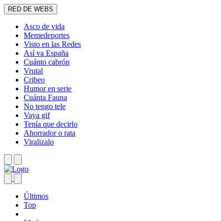
RED DE WEBS
Asco de vida
Memedeportes
Visto en las Redes
Así va España
Cuánto cabrón
Vrutal
Cribeo
Humor en serie
Cuánta Fauna
No tengo tele
Vaya gif
Tenía que decirlo
Ahorrador o rata
Viralizalo
Últimos
Top