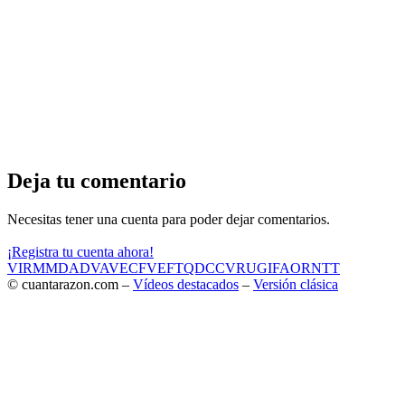
Deja tu comentario
Necesitas tener una cuenta para poder dejar comentarios.
¡Registra tu cuenta ahora!
VIR
MMD
ADV
AVE
CF
VEF
TQD
CC
VRU
GIF
AOR
NTT
© cuantarazon.com –
Vídeos destacados
–
Versión clásica