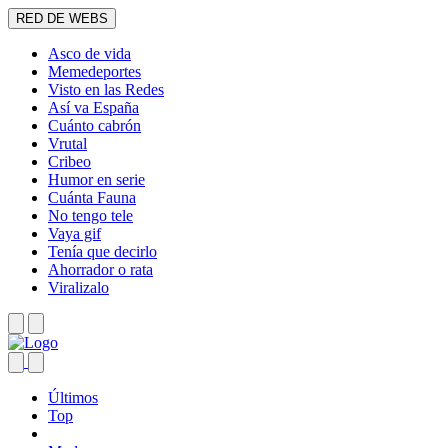
RED DE WEBS
Asco de vida
Memedeportes
Visto en las Redes
Así va España
Cuánto cabrón
Vrutal
Cribeo
Humor en serie
Cuánta Fauna
No tengo tele
Vaya gif
Tenía que decirlo
Ahorrador o rata
Viralizalo
Últimos
Top