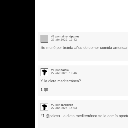
#3 por
raimondparret
27 abr 2026, 15:42
Se murió por treinta años de comer comida american
#1 por
palesx
27 abr 2026, 10:46
Y la dieta mediterránea?
1
#2 por
carlosjfort
27 abr 2026, 15:03
#1
@palesx
La dieta mediterránea se la comía aparte