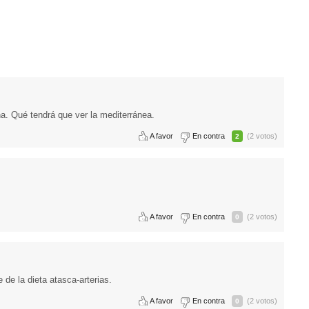
a. Qué tendrá que ver la mediterránea.
A favor
En contra
(2 votos)
2
A favor
En contra
(2 votos)
0
 de la dieta atasca-arterias.
A favor
En contra
(2 votos)
0