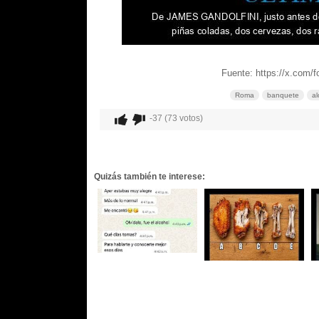
Fuente: https://x.com
Roma
banquete
al
-37 (73 votos)
Quizás también te interese: