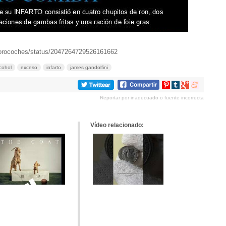
/forocoches/status/2047264729526161662
cohol
exceso
infarto
james gandolfini
Compartir
Compartir
Compartir
Compartir
en
en
en
en
Reportar por inadecuado o fuente incorrecta
Pinterest
tumblr
Google+
meneame
Vídeo relacionado: