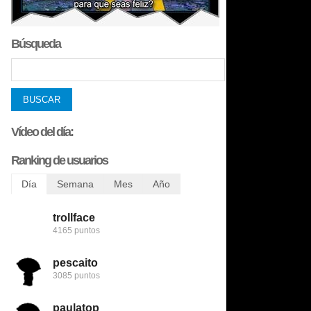
Búsqueda
Vídeo del día:
Ranking de usuarios
Día
Semana
Mes
Año
trollface
trollface
bobobobs
bobobobs
4165 puntos
6456 puntos
8509 puntos
272731 puntos
pescaito
123despasito
nomedigas
flamenquin
3085 puntos
5345 puntos
8422 puntos
240782 puntos
paulatop
mariettachesnut
trollface
patatabrava