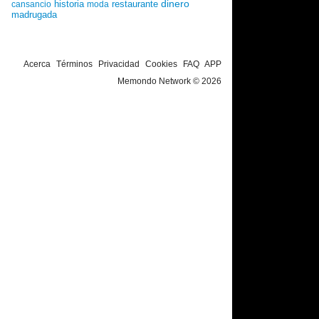
dinero
historia
restaurante
cansancio
moda
madrugada
Acerca
Términos
Privacidad
Cookies
FAQ
APP
Memondo Network © 2026