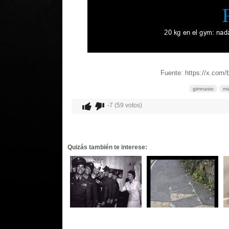
Fuente: https://x.com
gimnasio
ma
-7 (59 votos)
Quizás también te interese: