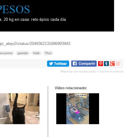
/bjs_alejo2/status/2049362131686993943
ncuerna
garrafa
Hulk
Thor
Compartir
Compartir
Compartir
Compartir
en
en
en
en
Reportar por inadecuado o fuente incorrecta
Pinterest
tumblr
Google+
meneame
Vídeo relacionado: