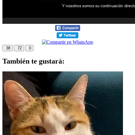
38
72
0
También te gustará: