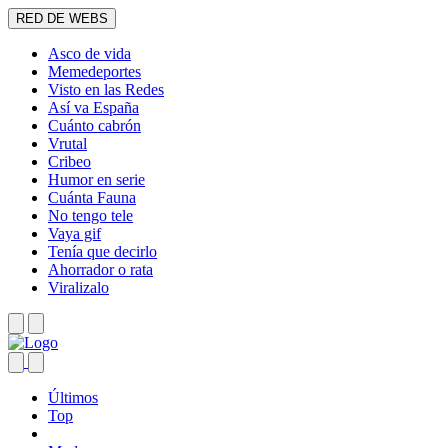
RED DE WEBS
Asco de vida
Memedeportes
Visto en las Redes
Así va España
Cuánto cabrón
Vrutal
Cribeo
Humor en serie
Cuánta Fauna
No tengo tele
Vaya gif
Tenía que decirlo
Ahorrador o rata
Viralizalo
Últimos
Top