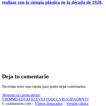
realizar con la cirugía plástica en la década de 1920.
Deja tu comentario
Necesitas tener una cuenta para poder dejar comentarios.
¡Registra tu cuenta ahora!
VIR
MMD
ADV
AVE
CF
VEF
TQD
CC
VRU
GIF
AOR
NTT
© cuantarazon.com –
Vídeos destacados
–
Versión clásica