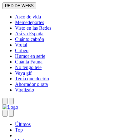
RED DE WEBS
Asco de vida
Memedeportes
Visto en las Redes
Así va España
Cuánto cabrón
Vrutal
Cribeo
Humor en serie
Cuánta Fauna
No tengo tele
Vaya gif
Tenía que decirlo
Ahorrador o rata
Viralizalo
Últimos
Top