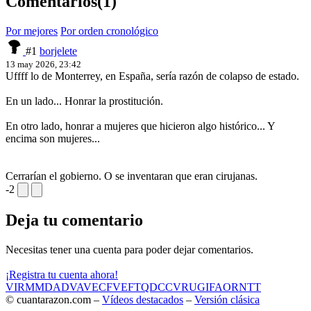
Comentarios
(1)
Por mejores
Por orden cronológico
#1
borjelete
13 may 2026, 23:42
Uffff lo de Monterrey, en España, sería razón de colapso de estado.
En un lado... Honrar la prostitución.
En otro lado, honrar a mujeres que hicieron algo histórico... Y
encima son mujeres...
Cerrarían el gobierno. O se inventaran que eran cirujanas.
-2
Deja tu comentario
Necesitas tener una cuenta para poder dejar comentarios.
¡Registra tu cuenta ahora!
VIR
MMD
ADV
AVE
CF
VEF
TQD
CC
VRU
GIF
AOR
NTT
© cuantarazon.com –
Vídeos destacados
–
Versión clásica