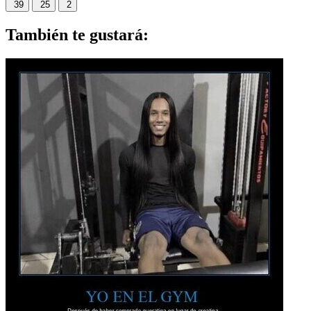
39
25
2
También te gustará: