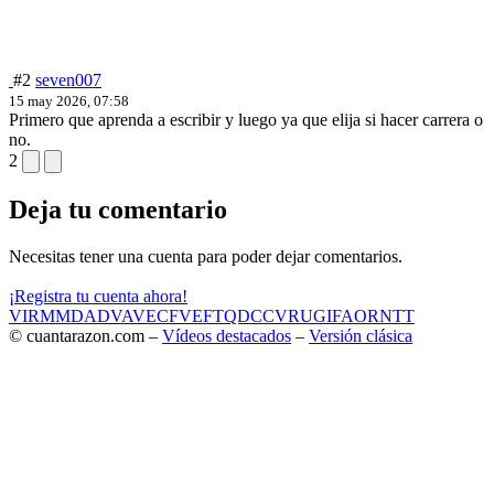
#2
seven007
15 may 2026, 07:58
Primero que aprenda a escribir y luego ya que elija si hacer carrera o
no.
2
Deja tu comentario
Necesitas tener una cuenta para poder dejar comentarios.
¡Registra tu cuenta ahora!
VIR
MMD
ADV
AVE
CF
VEF
TQD
CC
VRU
GIF
AOR
NTT
© cuantarazon.com –
Vídeos destacados
–
Versión clásica