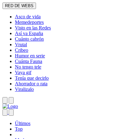
RED DE WEBS
Asco de vida
Memedeportes
Visto en las Redes
Así va España
Cuánto cabrón
Vrutal
Cribeo
Humor en serie
Cuánta Fauna
No tengo tele
Vaya gif
Tenía que decirlo
Ahorrador o rata
Viralizalo
Últimos
Top