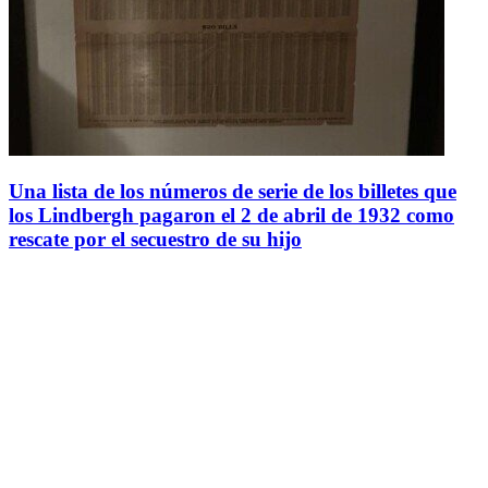
Una lista de los números de serie de los billetes que
los Lindbergh pagaron el 2 de abril de 1932 como
rescate por el secuestro de su hijo