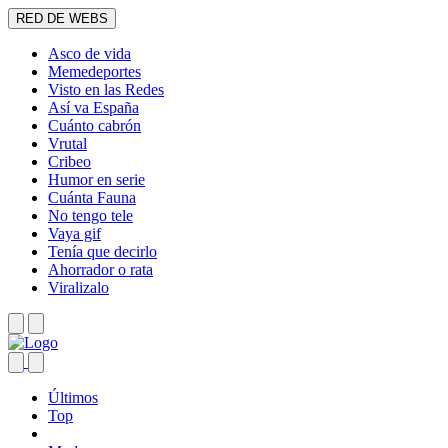
RED DE WEBS
Asco de vida
Memedeportes
Visto en las Redes
Así va España
Cuánto cabrón
Vrutal
Cribeo
Humor en serie
Cuánta Fauna
No tengo tele
Vaya gif
Tenía que decirlo
Ahorrador o rata
Viralizalo
Últimos
Top