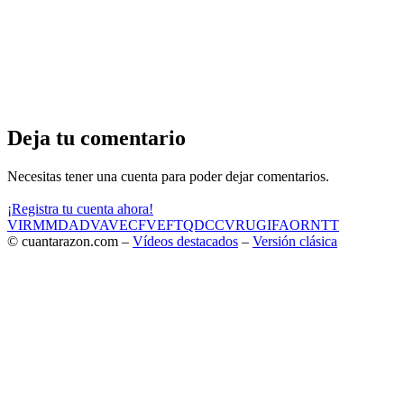
Deja tu comentario
Necesitas tener una cuenta para poder dejar comentarios.
¡Registra tu cuenta ahora!
VIR
MMD
ADV
AVE
CF
VEF
TQD
CC
VRU
GIF
AOR
NTT
© cuantarazon.com –
Vídeos destacados
–
Versión clásica