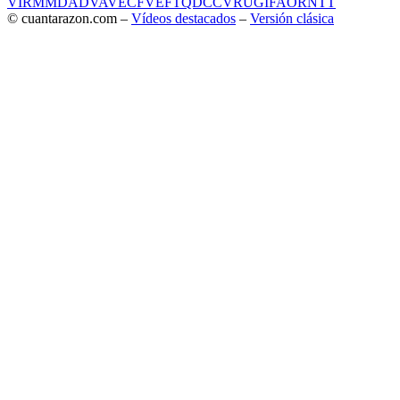
VIR
MMD
ADV
AVE
CF
VEF
TQD
CC
VRU
GIF
AOR
NTT
© cuantarazon.com –
Vídeos destacados
–
Versión clásica