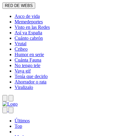
RED DE WEBS
Asco de vida
Memedeportes
Visto en las Redes
Así va España
Cuánto cabrón
Vrutal
Cribeo
Humor en serie
Cuánta Fauna
No tengo tele
Vaya gif
Tenía que decirlo
Ahorrador o rata
Viralizalo
Últimos
Top