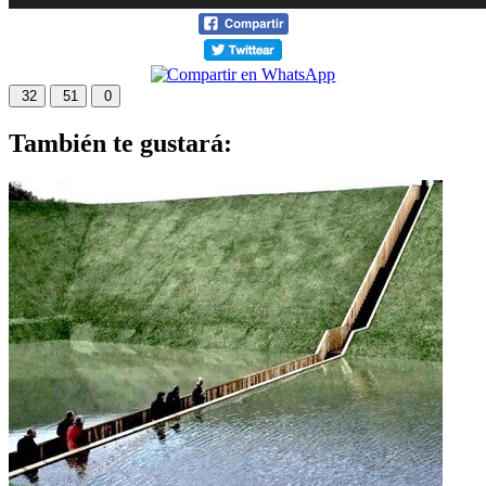
32
51
0
También te gustará: