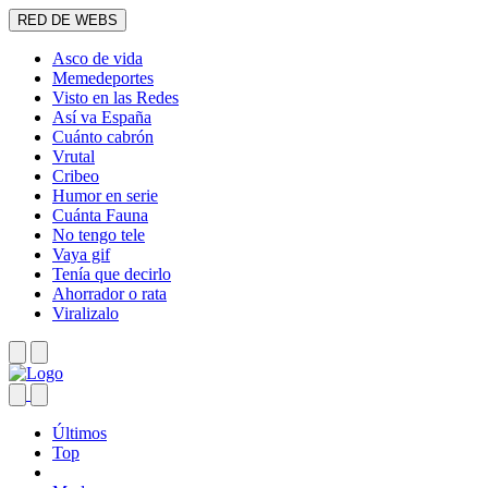
RED DE WEBS
Asco de vida
Memedeportes
Visto en las Redes
Así va España
Cuánto cabrón
Vrutal
Cribeo
Humor en serie
Cuánta Fauna
No tengo tele
Vaya gif
Tenía que decirlo
Ahorrador o rata
Viralizalo
Últimos
Top