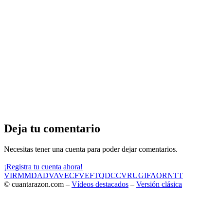
Deja tu comentario
Necesitas tener una cuenta para poder dejar comentarios.
¡Registra tu cuenta ahora!
VIR
MMD
ADV
AVE
CF
VEF
TQD
CC
VRU
GIF
AOR
NTT
© cuantarazon.com –
Vídeos destacados
–
Versión clásica