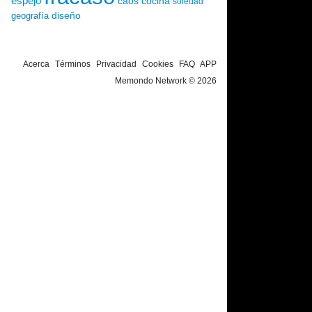
espejo
caos
cocina
soledad
diseño
geografía
Acerca
Términos
Privacidad
Cookies
FAQ
APP
Memondo Network © 2026