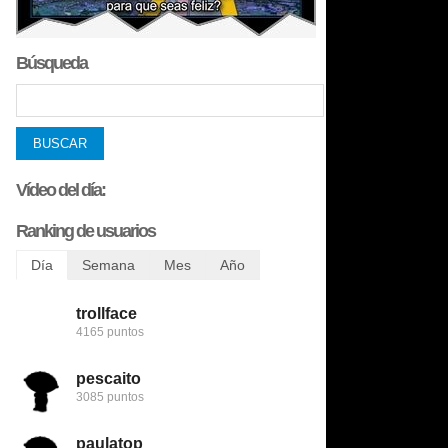
Búsqueda
Vídeo del día:
Ranking de usuarios
Día
Semana
Mes
Año
trollface
trollface
bobobobs
bobobobs
4165 puntos
6456 puntos
8509 puntos
272731 puntos
pescaito
123despasito
nomedigas
flamenquin
3085 puntos
5345 puntos
8422 puntos
240782 puntos
paulatop
mariettachesnut
trollface
patatabrava