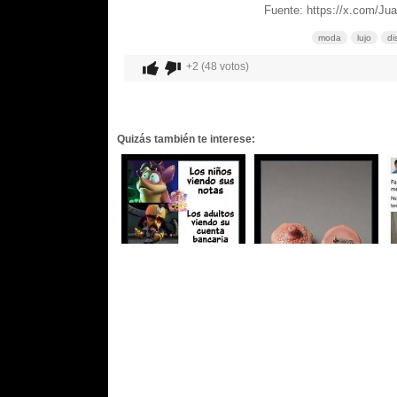
Fuente: https://x.com/J
moda
lujo
di
+2 (48 votos)
Quizás también te interese: