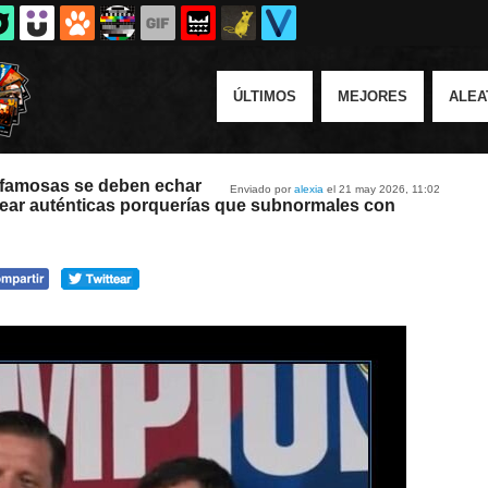
ÚLTIMOS
MEJORES
ALEA
 famosas se deben echar
Enviado por
alexia
el 21 may 2026, 11:02
rear auténticas porquerías que subnormales con