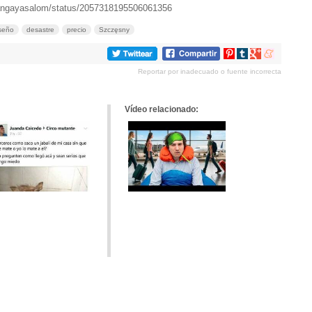
uangayasalom/status/2057318195506061356
seño
desastre
precio
Szczęsny
Compartir
Compartir
Compartir
Compartir
en
en
en
en
Reportar por inadecuado o fuente incorrecta
Pinterest
tumblr
Google+
meneame
Vídeo relacionado: